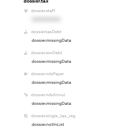
dossier.tax
dossier.staff
XXXXXXXXXX
dossier.taxDebt
dossier.missingData
dossier.esvDebt
dossier.missingData
dossier.ndsPayer
dossier.missingData
dossier.ndsAnnul
dossier.missingData
dossier.single_tax_reg
dossier.notInList