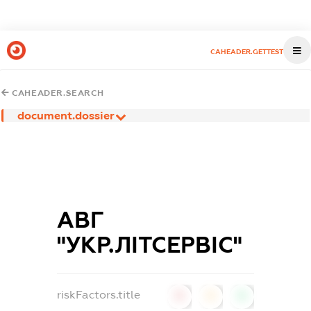
CAHEADER.GETTEST
CAHEADER.SEARCH
document.dossier
АВГ
"УКР.ЛІТСЕРВІС"
riskFactors.title
0
0
0