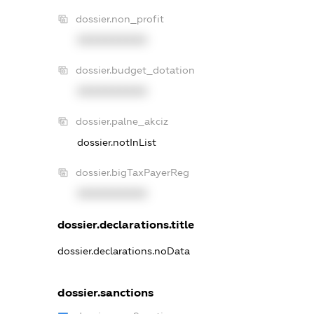
dossier.non_profit
XXXXXXXXXX
dossier.budget_dotation
XXXXXXXXXX
dossier.palne_akciz
dossier.notInList
dossier.bigTaxPayerReg
XXXXXXXXXX
dossier.declarations.title
dossier.declarations.noData
dossier.sanctions