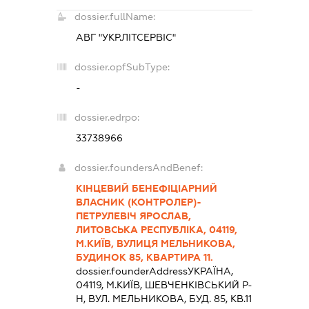
dossier.fullName:
АВГ "УКР.ЛІТСЕРВІС"
dossier.opfSubType:
-
dossier.edrpo:
33738966
dossier.foundersAndBenef:
КІНЦЕВИЙ БЕНЕФІЦІАРНИЙ
ВЛАСНИК (КОНТРОЛЕР)-
ПЕТРУЛЕВІЧ ЯРОСЛАВ,
ЛИТОВСЬКА РЕСПУБЛІКА, 04119,
М.КИЇВ, ВУЛИЦЯ МЕЛЬНИКОВА,
БУДИНОК 85, КВАРТИРА 11.
dossier.founderAddress
УКРАЇНА,
04119, М.КИЇВ, ШЕВЧЕНКІВСЬКИЙ Р-
Н, ВУЛ. МЕЛЬНИКОВА, БУД. 85, КВ.11