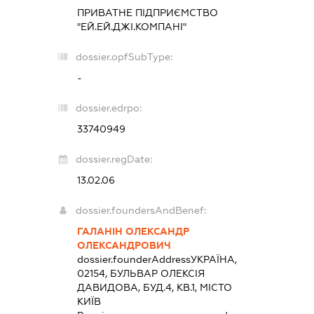
ПРИВАТНЕ ПІДПРИЄМСТВО
"ЕЙ.ЕЙ.ДЖІ.КОМПАНІ"
dossier.opfSubType:
-
dossier.edrpo:
33740949
dossier.regDate:
13.02.06
dossier.foundersAndBenef:
ГАЛАНІН ОЛЕКСАНДР
ОЛЕКСАНДРОВИЧ
dossier.founderAddress
УКРАЇНА,
02154, БУЛЬВАР ОЛЕКСІЯ
ДАВИДОВА, БУД.4, КВ.1, МІСТО
КИЇВ