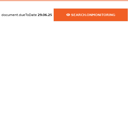
dossier.commercial_info.activity
XXXXXXXXXX
document.dueToDate
29.06.25
SEARCH.ONMONITORING
freemium.exampleText_1
freemium.exampleText_2
freemium.anonymousPerSearch2
FREEMIUM.DETAILS
FREEMIUM.REGISTER