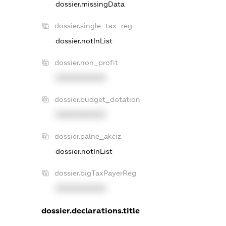
dossier.missingData
dossier.single_tax_reg
dossier.notInList
dossier.non_profit
XXXXXXXXXX
dossier.budget_dotation
XXXXXXXXXX
dossier.palne_akciz
dossier.notInList
dossier.bigTaxPayerReg
XXXXXXXXXX
dossier.declarations.title