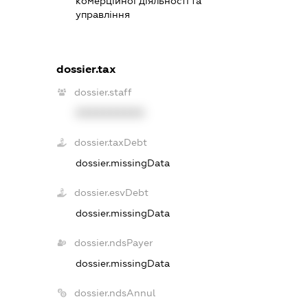
комерційної діяльності та
управління
dossier.tax
dossier.staff
XXXXXXXXXX
dossier.taxDebt
dossier.missingData
dossier.esvDebt
dossier.missingData
dossier.ndsPayer
dossier.missingData
dossier.ndsAnnul