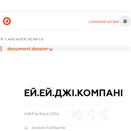
CAHEADER.GETTEST
CAHEADER.SEARCH
document.dossier
ЕЙ.ЕЙ.ДЖІ.КОМПАНІ
riskFactors.title
0
0
0
dossier.fullName: