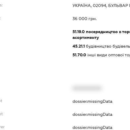
s:
УКРАЇНА, 02094, БУЛЬВАР ПР
:
36 000 грн.
51.19.0
посередництво в тор
асортименту
45.21.1
будівництво будівел
51.70.0
інші види оптової то
XXXXXXXXXX
bt
dossier.missingData
bt
dossier.missingData
yer
dossier.missingData