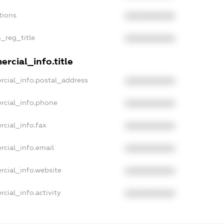
tions
XXXXXXXXXX
n_reg_title
XXXXXXXXXX
rcial_info.title
rcial_info.postal_address
XXXXXXXXXX
rcial_info.phone
XXXXXXXXXX
rcial_info.fax
XXXXXXXXXX
rcial_info.email
XXXXXXXXXX
rcial_info.website
XXXXXXXXXX
cial_info.activity
XXXXXXXXXX