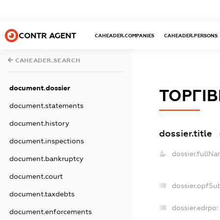
CONTR AGENT
CAHEADER.COMPANIES
CAHEADER.PERSONS
CAHEADER.SEARCH
document.dossier
ТОРГІВ
document.statements
document.history
dossier.title
document.inspections
dossier.fullNa
document.bankruptcy
document.court
dossier.opfSu
document.taxdebts
dossier.edrpo:
document.enforcements