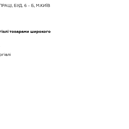
АЦІ, БУД. 6 - Б, М.КИЇВ
гівлі товарами широкого
ь
ргівлі