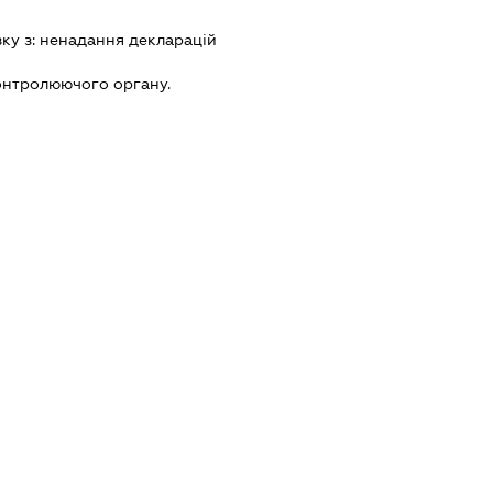
зку з:
ненадання декларацiй
онтролюючого органу.