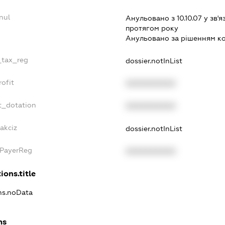
nul
Анульовано з 10.10.07 у зв'я
протягом року
Анульовано за рiшенням к
e_tax_reg
dossier.notInList
rofit
XXXXXXXXXX
t_dotation
XXXXXXXXXX
akciz
dossier.notInList
xPayerReg
XXXXXXXXXX
ions.title
ons.noData
ns