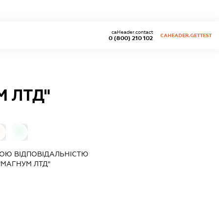
caHeader.contact
CAHEADER.GETTEST
0 (800) 210 102
М ЛТД"
0
ОЮ ВІДПОВІДАЛЬНІСТЮ
"МАГНУМ ЛТД"