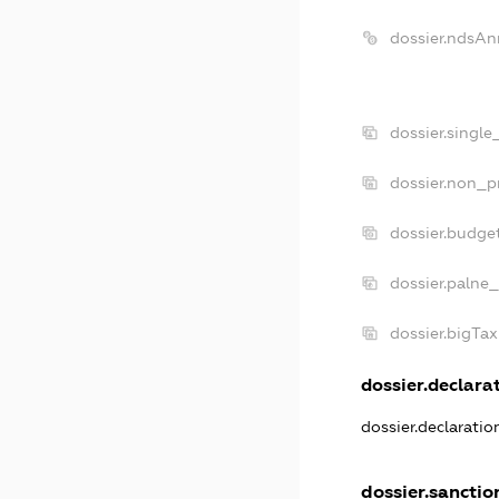
dossier.ndsAn
dossier.singl
dossier.non_p
dossier.budge
dossier.palne_
dossier.bigTa
dossier.declarat
dossier.declarati
dossier.sanctio