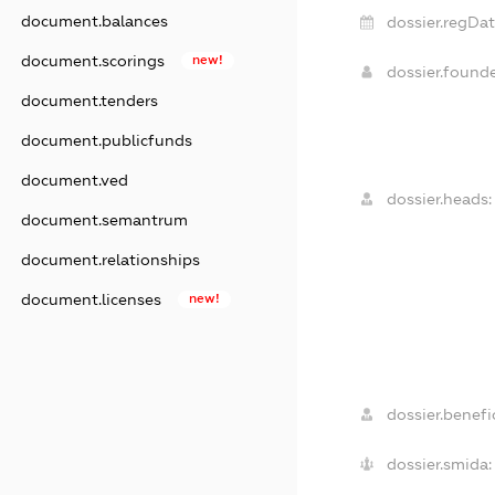
document.balances
dossier.regDat
document.scorings
new!
dossier.found
document.tenders
document.publicfunds
document.ved
dossier.heads:
document.semantrum
document.relationships
document.licenses
new!
dossier.benefic
dossier.smida: