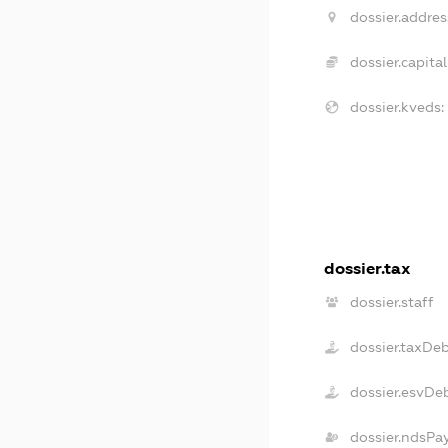
dossier.addres
dossier.capital
dossier.kveds:
dossier.tax
dossier.staff
dossier.taxDe
dossier.esvDe
dossier.ndsPa