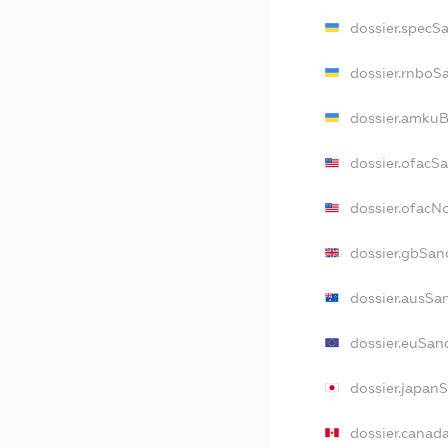
dossier.specS
dossier.rnboS
dossier.amkuB
dossier.ofacS
dossier.ofac
dossier.gbSan
dossier.ausSa
dossier.euSan
dossier.japan
dossier.canad