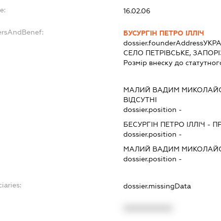
e:
16.02.06
ersAndBenef:
БУСУРГІН ПЕТРО ІЛЛІЧ
dossier.founderAddress
УКРА
СЕЛО ПЕТРІВСЬКЕ, ЗАПОР
Розмір внеску до статутног
МАЛИЙ ВАДИМ МИКОЛАЙ
ВІДСУТНІ
dossier.position -
БЕСУРГІН ПЕТРО ІЛЛІЧ
-
П
dossier.position -
МАЛИЙ ВАДИМ МИКОЛАЙ
dossier.position -
iaries:
dossier.missingData
XXXXXXXXXX