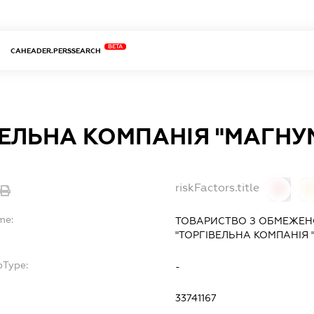
BETA
CAHEADER.PERSSEARCH
ЕЛЬНА КОМПАНІЯ "МАГНУ
riskFactors.title
0
0
me:
ТОВАРИСТВО З ОБМЕЖЕН
"ТОРГІВЕЛЬНА КОМПАНІЯ 
bType:
-
33741167