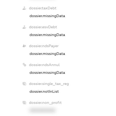
dossier.taxDebt
dossier.missingData
dossier.esvDebt
dossier.missingData
dossier.ndsPayer
dossier.missingData
dossier.ndsAnnul
dossier.missingData
dossier.single_tax_reg
dossier.notInList
dossier.non_profit
XXXXXXXXXX