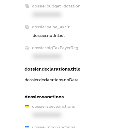
dossier.budget_dotation
XXXXXXXXXX
dossier.palne_akciz
dossier.notInList
dossier.bigTaxPayerReg
XXXXXXXXXX
dossier.declarations.title
dossier.declarations.noData
dossier.sanctions
dossier.specSanctions
XXXXXXXXXX
dossier.rnboSanctions