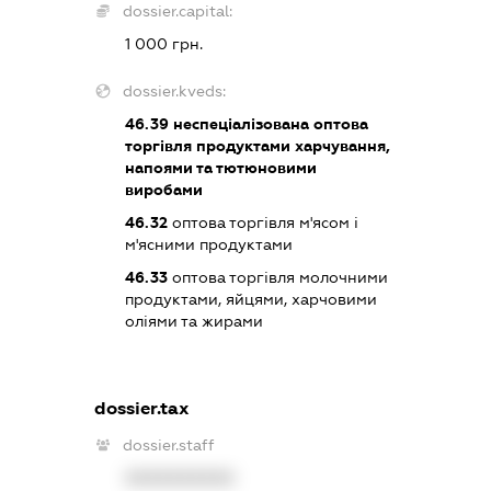
dossier.capital:
1 000 грн.
dossier.kveds:
46.39
неспеціалізована оптова
торгівля продуктами харчування,
напоями та тютюновими
виробами
46.32
оптова торгівля м'ясом і
м'ясними продуктами
46.33
оптова торгівля молочними
продуктами, яйцями, харчовими
оліями та жирами
dossier.tax
dossier.staff
XXXXXXXXXX