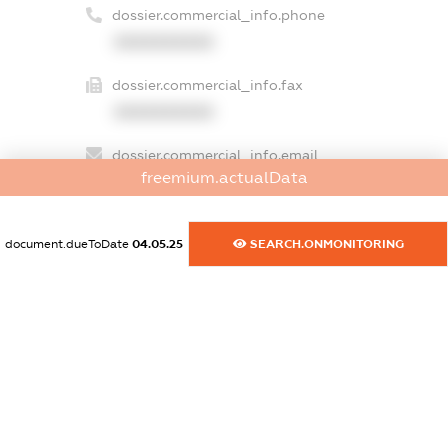
dossier.commercial_info.phone
XXXXXXXXXX
dossier.commercial_info.fax
XXXXXXXXXX
dossier.commercial_info.email
freemium.actualData
XXXXXXXXXX
dossier.commercial_info.website
document.dueToDate
04.05.25
SEARCH.ONMONITORING
XXXXXXXXXX
dossier.commercial_info.activity
XXXXXXXXXX
freemium.exampleText_1
freemium.exampleText_2
freemium.anonymousPerSearch2