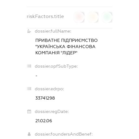
riskFactors.title
0
0
0
dossier.fullName:
ПРИВАТНЕ ПІДПРИЄМСТВО
"УКРАЇНСЬКА ФІНАНСОВА
КОМПАНІЯ "ЛІДЕР"
dossier.opfSubType:
-
dossier.edrpo:
33741298
dossier.regDate:
21.02.06
dossier.foundersAndBenef: