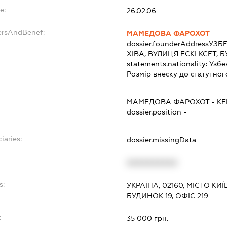
e:
26.02.06
ersAndBenef:
МАМЕДОВА ФАРОХОТ
dossier.founderAddress
УЗБЕ
ХІВА, ВУЛИЦЯ ЕСКІ КСЕТ, БУ
statements.nationality:
Узбе
Розмір внеску до статутног
МАМЕДОВА ФАРОХОТ
-
КЕ
dossier.position -
iaries:
dossier.missingData
XXXXXXXXXX
s:
УКРАЇНА, 02160, МІСТО КИ
БУДИНОК 19, ОФІС 219
:
35 000 грн.