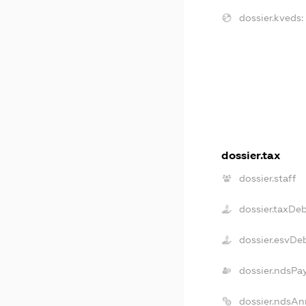
dossier.kveds:
dossier.tax
dossier.staff
dossier.taxDe
dossier.esvDe
dossier.ndsPa
dossier.ndsAn