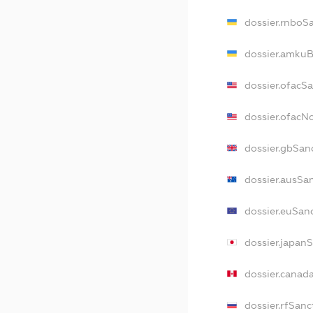
dossier.rnboS
dossier.amkuB
dossier.ofacS
dossier.ofac
dossier.gbSan
dossier.ausSa
dossier.euSan
dossier.japan
dossier.canad
dossier.rfSanc