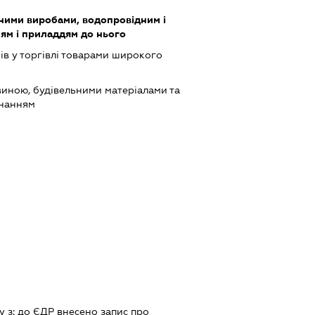
зними виробами, водопровідним і
ям і приладдям до нього
ів у торгівлі товарами широкого
виною, будівельними матеріалами та
днанням
у з:
до ЄДР внесено запис про