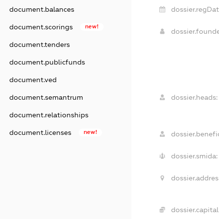
dossier.regDat
document.balances
document.scorings
new!
dossier.found
document.tenders
document.publicfunds
document.ved
dossier.heads:
document.semantrum
document.relationships
document.licenses
new!
dossier.benefic
dossier.smida:
dossier.addres
dossier.capital