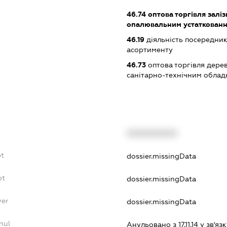
46.74
оптова торгівля залі
опалювальним устаткованн
46.19
діяльність посередник
асортименту
46.73
оптова торгівля дере
санітарно-технічним обла
XXXXXXXXXX
bt
dossier.missingData
bt
dossier.missingData
yer
dossier.missingData
nul
Анульовано з 17.11.14 у зв'язк