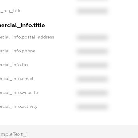
n_reg_title
XXXXXXXXXX
rcial_info.title
rcial_info.postal_address
XXXXXXXXXX
rcial_info.phone
XXXXXXXXXX
rcial_info.fax
XXXXXXXXXX
rcial_info.email
XXXXXXXXXX
rcial_info.website
XXXXXXXXXX
cial_info.activity
XXXXXXXXXX
ampleText_1