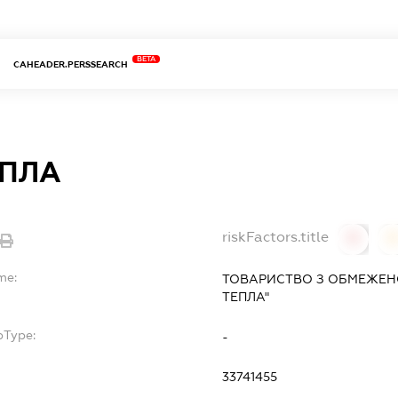
BETA
CAHEADER.PERSSEARCH
ЕПЛА
riskFactors.title
0
0
me:
ТОВАРИСТВО З ОБМЕЖЕНО
ТЕПЛА"
bType:
-
33741455