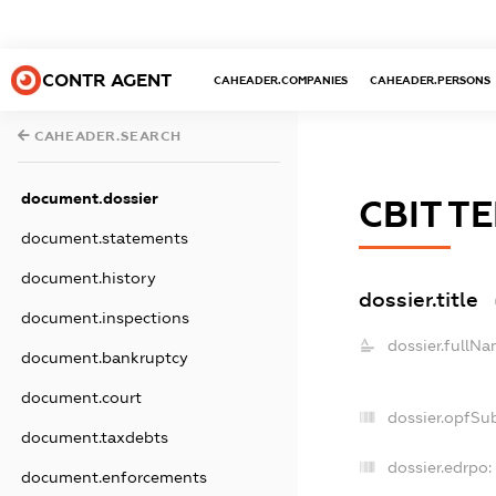
CONTR AGENT
CAHEADER.COMPANIES
CAHEADER.PERSONS
CAHEADER.SEARCH
document.dossier
СВІТ Т
document.statements
document.history
dossier.title
document.inspections
dossier.fullNa
document.bankruptcy
document.court
dossier.opfSu
document.taxdebts
dossier.edrpo:
document.enforcements