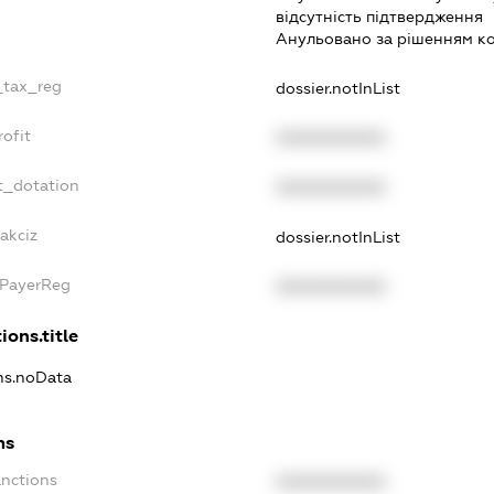
вiдсутнiсть пiдтвердження
Анульовано за рiшенням к
_tax_reg
dossier.notInList
ofit
XXXXXXXXXX
t_dotation
XXXXXXXXXX
akciz
dossier.notInList
xPayerReg
XXXXXXXXXX
ions.title
ons.noData
ns
anctions
XXXXXXXXXX