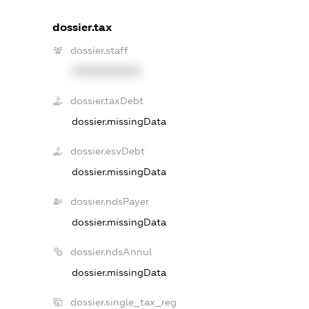
dossier.tax
dossier.staff
XXXXXXXXXX
dossier.taxDebt
dossier.missingData
dossier.esvDebt
dossier.missingData
dossier.ndsPayer
dossier.missingData
dossier.ndsAnnul
dossier.missingData
dossier.single_tax_reg