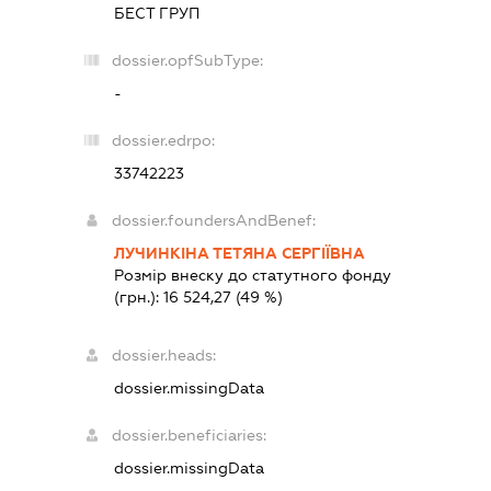
БЕСТ ГРУП
dossier.opfSubType:
-
dossier.edrpo:
33742223
dossier.foundersAndBenef:
ЛУЧИНКІНА ТЕТЯНА СЕРГІЇВНА
Розмір внеску до статутного фонду
(грн.):
16 524,27
(49 %)
dossier.heads:
dossier.missingData
dossier.beneficiaries:
dossier.missingData