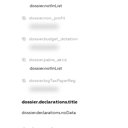
dossier.notInList
dossier.non_profit
XXXXXXXXXX
dossier.budget_dotation
XXXXXXXXXX
dossier.palne_akciz
dossier.notInList
dossier.bigTaxPayerReg
XXXXXXXXXX
dossier.declarations.title
dossier.declarations.noData