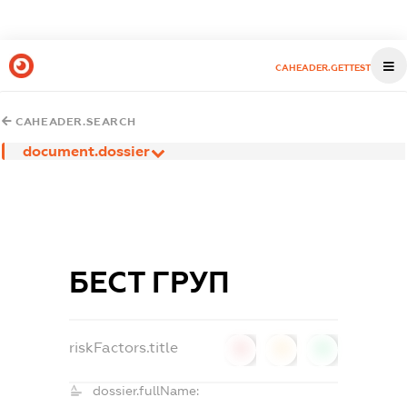
CAHEADER.GETTEST
CAHEADER.SEARCH
document.dossier
БЕСТ ГРУП
riskFactors.title
0
0
0
dossier.fullName: