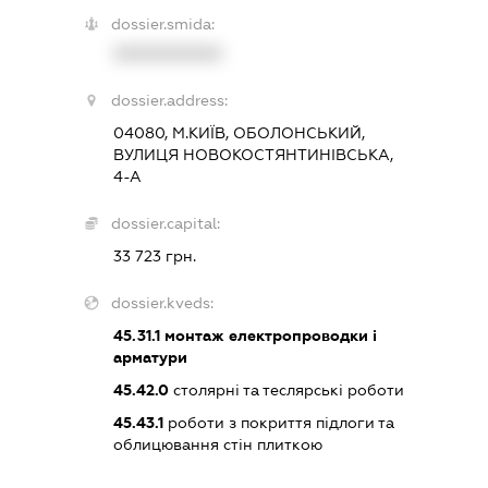
dossier.smida:
XXXXXXXXXX
dossier.address:
04080, М.КИЇВ, ОБОЛОНСЬКИЙ,
ВУЛИЦЯ НОВОКОСТЯНТИНІВСЬКА,
4-А
dossier.capital:
33 723 грн.
dossier.kveds:
45.31.1
монтаж електропроводки і
арматури
45.42.0
столярні та теслярські роботи
45.43.1
роботи з покриття підлоги та
облицювання стін плиткою