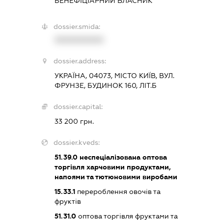
БЕНЕФІЦІАРНИЙ ВЛАСНИК
dossier.smida:
XXXXXXXXXX
dossier.address:
УКРАЇНА, 04073, МІСТО КИЇВ, ВУЛ.
ФРУНЗЕ, БУДИНОК 160, ЛІТ.Б
dossier.capital:
33 200 грн.
dossier.kveds:
51.39.0
неспеціалізована оптова
торгівля харчовими продуктами,
напоями та тютюновими виробами
15.33.1
перероблення овочів та
фруктів
51.31.0
оптова торгівля фруктами та