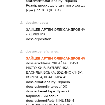
statements.nationality:
Україна
Розмір внеску до статутного фонду
(грн.):
33 200
(100 %)
dossier.heads:
ЗАЙЦЕВ АРТЕМ ОЛЕКСАНДРОВИЧ
-
КЕРІВНИК
dossier.position -
dossier.beneficiaries:
ЗАЙЦЕВ АРТЕМ ОЛЕКСАНДРОВИЧ
dossier.address:
УКРАЇНА, 03150,
МІСТО КИЇВ, ВУЛ.ВЕЛИКА
ВАСИЛЬКІВСЬКА, БУДИНОК 145/1,
КОРПУС 4, КВАРТИРА 41
dossier.nationality:
Україна
dossier.benefInterest:
100
dossier.benefType:
Прямий
вирішальний вплив
dossier.benefRole:
КІНЦЕВИЙ