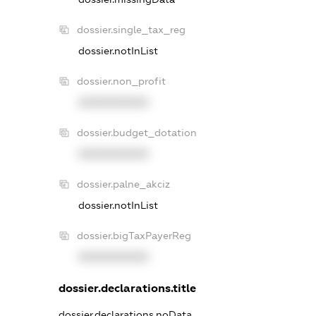
dossier.single_tax_reg
dossier.notInList
dossier.non_profit
XXXXXXXXXX
dossier.budget_dotation
XXXXXXXXXX
dossier.palne_akciz
dossier.notInList
dossier.bigTaxPayerReg
XXXXXXXXXX
dossier.declarations.title
dossier.declarations.noData