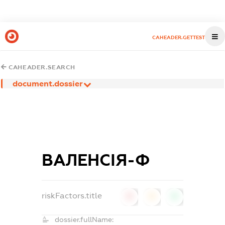
CAHEADER.GETTEST
CAHEADER.SEARCH
document.dossier
ВАЛЕНСІЯ-Ф
riskFactors.title
0
0
0
dossier.fullName: