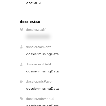
овочами
dossier.tax
dossier.staff
XXXXXXXXXX
dossier.taxDebt
dossier.missingData
dossier.esvDebt
dossier.missingData
dossier.ndsPayer
dossier.missingData
dossier.ndsAnnul
dossier.missingData