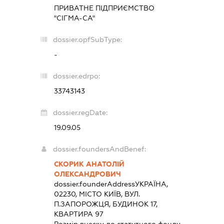
ПРИВАТНЕ ПІДПРИЄМСТВО
"СІГМА-СА"
dossier.opfSubType:
-
dossier.edrpo:
33743143
dossier.regDate:
19.09.05
dossier.foundersAndBenef:
СКОРИК АНАТОЛІЙ
ОЛЕКСАНДРОВИЧ
dossier.founderAddress
УКРАЇНА,
02230, МІСТО КИЇВ, ВУЛ.
П.ЗАПОРОЖЦЯ, БУДИНОК 17,
КВАРТИРА 97