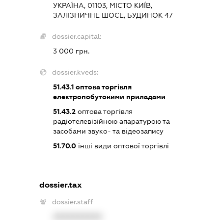
УКРАЇНА, 01103, МІСТО КИЇВ,
ЗАЛІЗНИЧНЕ ШОСЕ, БУДИНОК 47
dossier.capital:
3 000 грн.
dossier.kveds:
51.43.1
оптова торгівля
електропобутовими приладами
51.43.2
оптова торгівля
радіотелевізійною апаратурою та
засобами звуко- та відеозапису
51.70.0
інші види оптової торгівлі
dossier.tax
dossier.staff
XXXXXXXXXX