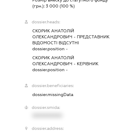
Розмір внеску до статутного фонду
(грн.):
3 000
(100 %)
dossier.heads:
СКОРИК АНАТОЛІЙ
ОЛЕКСАНДРОВИЧ
-
ПРЕДСТАВНИК
ВІДОМОСТІ ВІДСУТНІ
dossier.position -
СКОРИК АНАТОЛІЙ
ОЛЕКСАНДРОВИЧ
-
КЕРІВНИК
dossier.position -
dossier.beneficiaries:
dossier.missingData
dossier.smida:
XXXXXXXXXX
dossier.address: