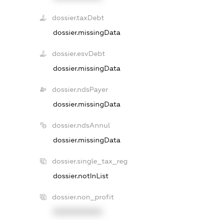
dossier.taxDebt
dossier.missingData
dossier.esvDebt
dossier.missingData
dossier.ndsPayer
dossier.missingData
dossier.ndsAnnul
dossier.missingData
dossier.single_tax_reg
dossier.notInList
dossier.non_profit
XXXXXXXXXX