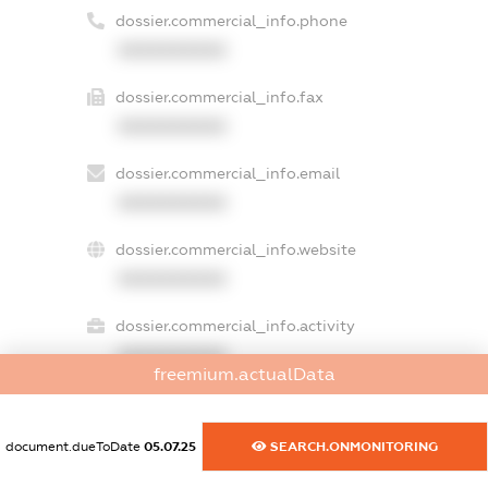
dossier.commercial_info.phone
XXXXXXXXXX
dossier.commercial_info.fax
XXXXXXXXXX
dossier.commercial_info.email
XXXXXXXXXX
dossier.commercial_info.website
XXXXXXXXXX
dossier.commercial_info.activity
XXXXXXXXXX
freemium.actualData
document.dueToDate
05.07.25
SEARCH.ONMONITORING
freemium.exampleText_1
freemium.exampleText_2