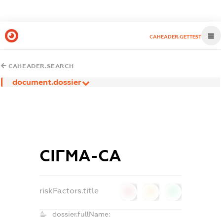
CAHEADER.GETTEST
CAHEADER.SEARCH
document.dossier
СІГМА-СА
riskFactors.title
0
0
0
dossier.fullName: