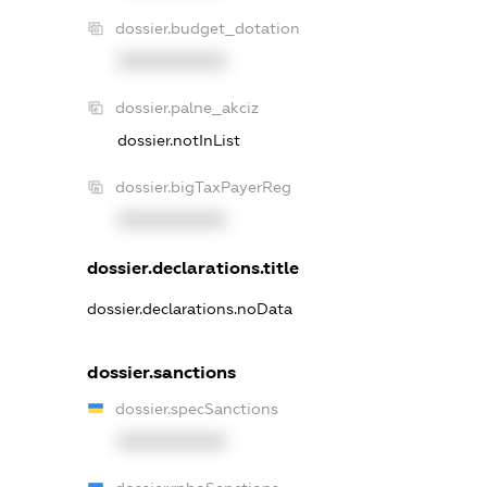
dossier.budget_dotation
XXXXXXXXXX
dossier.palne_akciz
dossier.notInList
dossier.bigTaxPayerReg
XXXXXXXXXX
dossier.declarations.title
dossier.declarations.noData
dossier.sanctions
dossier.specSanctions
XXXXXXXXXX