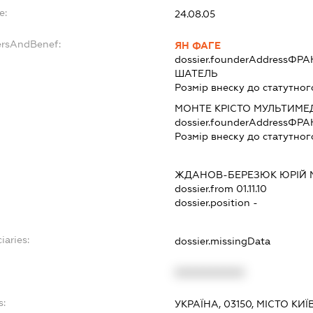
e:
24.08.05
ersAndBenef:
ЯН ФАГЕ
dossier.founderAddress
ФРАН
ШАТЕЛЬ
Розмір внеску до статутног
МОНТЕ КРІСТО МУЛЬТИМЕ
dossier.founderAddress
ФРАН
Розмір внеску до статутног
ЖДАНОВ-БЕРЕЗЮК ЮРІЙ
dossier.from 01.11.10
dossier.position -
iaries:
dossier.missingData
XXXXXXXXXX
s:
УКРАЇНА, 03150, МІСТО К