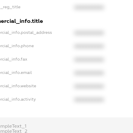
n_reg_title
XXXXXXXXXX
rcial_info.title
rcial_info.postal_address
XXXXXXXXXX
rcial_info.phone
XXXXXXXXXX
rcial_info.fax
XXXXXXXXXX
rcial_info.email
XXXXXXXXXX
rcial_info.website
XXXXXXXXXX
cial_info.activity
XXXXXXXXXX
ampleText_1
ampleText_2