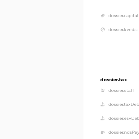
dossier.capital
dossier.kveds:
dossier.tax
dossier.staff
dossier.taxDeb
dossier.esvDe
dossier.ndsPa