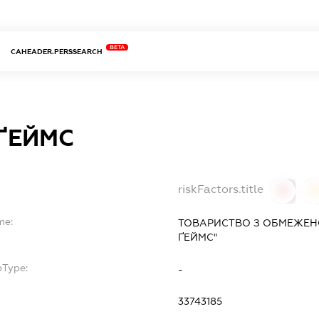
BETA
CAHEADER.PERSSEARCH
 ҐЕЙМС
riskFactors.title
0
0
me:
ТОВАРИСТВО З ОБМЕЖЕНО
ҐЕЙМС"
bType:
-
33743185