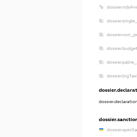
dossier.ndsAn
dossier.single
dossier.non_pr
dossier.budge
dossier.palne_
dossier.bigTa
dossier.declarat
dossier.declarati
dossier.sanctio
dossier.specS