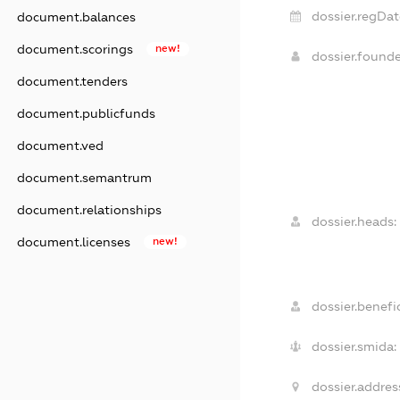
dossier.regDat
document.balances
document.scorings
new!
dossier.found
document.tenders
document.publicfunds
document.ved
document.semantrum
document.relationships
dossier.heads:
document.licenses
new!
dossier.benefic
dossier.smida:
dossier.addres