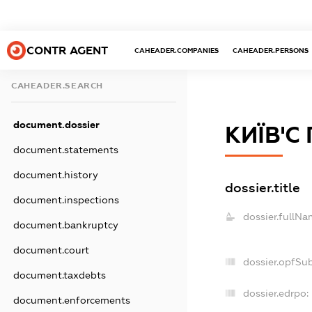
CONTR AGENT
CAHEADER.COMPANIES
CAHEADER.PERSONS
CAHEADER.SEARCH
document.dossier
КИЇВ'С
document.statements
document.history
dossier.title
document.inspections
dossier.fullNa
document.bankruptcy
document.court
dossier.opfSu
document.taxdebts
dossier.edrpo:
document.enforcements