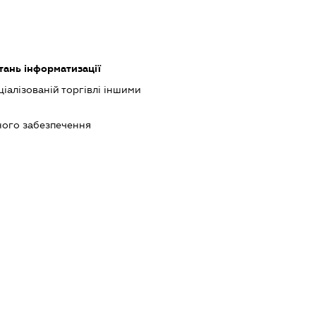
тань інформатизації
іалізованій торгівлі іншими
ого забезпечення