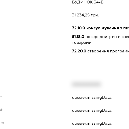
БУДИНОК 34-Б
:
31 234,25 грн.
72.10.0
консультування з пи
51.18.0
посередництво в спец
товарами
72.20.0
створення програмн
XXXXXXXXXX
t
dossier.missingData
bt
dossier.missingData
yer
dossier.missingData