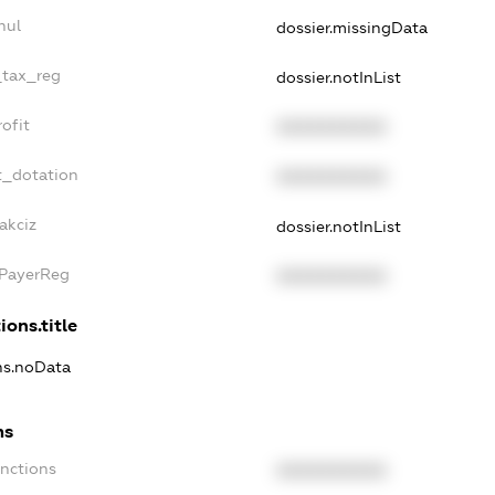
nul
dossier.missingData
_tax_reg
dossier.notInList
ofit
XXXXXXXXXX
t_dotation
XXXXXXXXXX
akciz
dossier.notInList
xPayerReg
XXXXXXXXXX
ions.title
ons.noData
ns
anctions
XXXXXXXXXX