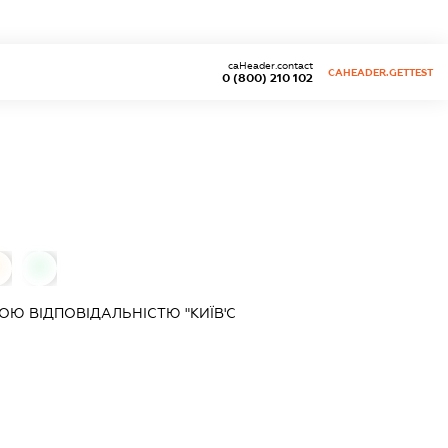
caHeader.contact
CAHEADER.GETTEST
0 (800) 210 102
0
Ю ВІДПОВІДАЛЬНІСТЮ "КИЇВ'С