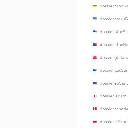
dossier.rnboS
dossier.amkuB
dossier.ofacS
dossier.ofacN
dossier.gbSan
dossier.ausSa
dossier.euSan
dossier.japan
dossier.canad
dossier.rfSanc