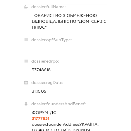
dossier.fullName:
ТОВАРИСТВО З ОБМЕЖЕНОЮ
ВІДПОВІДАЛЬНІСТЮ "ДОМ-СЕРВІС
ПЛЮС"
dossier.opfSubType:
-
dossier.edrpo:
33748618
dossier.regDate:
31.10.05
dossier.foundersAndBenef:
ФОРУМ-ДС
31777631
dossier.founderAddress
УКРАЇНА,
03148, МІСТО КИЇВ, ВУЛИЦЯ