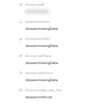
dossier.staff
XXXXXXXXXX
dossier.taxDebt
dossier.missingData
dossier.esvDebt
dossier.missingData
dossier.ndsPayer
dossier.missingData
dossier.ndsAnnul
dossier.missingData
dossier.single_tax_reg
dossier.notInList