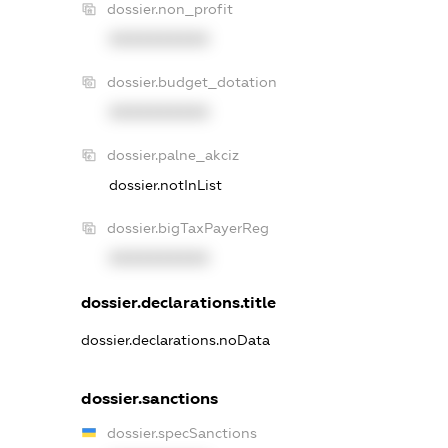
dossier.non_profit
XXXXXXXXXX
dossier.budget_dotation
XXXXXXXXXX
dossier.palne_akciz
dossier.notInList
dossier.bigTaxPayerReg
XXXXXXXXXX
dossier.declarations.title
dossier.declarations.noData
dossier.sanctions
dossier.specSanctions