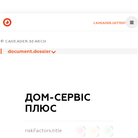
CAHEADER.GETTEST
CAHEADER.SEARCH
document.dossier
ДОМ-СЕРВІС
ПЛЮС
riskFactors.title
0
0
0