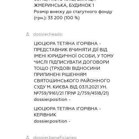
ЖМЕРИНСЬКА, БУДИНОК 1
Розмір внеску до статутного фонду
(грн.):
33 200
(100 %)
dossier.heads:
ЦЮЦЮРА ТЕТЯНА ІГОРІВНА
-
ПРЕДСТАВНИК
ВЧИНЯТИ ДІЇ ВІД
ІМЕНІ ЮРИДИЧНОЇ ОСОБИ, У ТОМУ
ЧИСЛІ ПІДПИСУВАТИ ДОГОВОРИ
ТОЩО (ТРУДОВІ ВІДНОСИНИ
ПРИПИНЕНІ РІШЕННЯМ
СВЯТОШИНСЬКОГО РАЙОННОГО
СУДУ М. КИЄВА ВІД 03.11.2021 УН.
№759/9161/21 ПР.№ 2/759/4518/21)
dossier.position -
ЦЮЦЮРА ТЕТЯНА ІГОРІВНА
-
КЕРІВНИК
dossier.position -
dossier.beneficiaries: