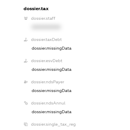
dossier.tax
dossier.staff
XXXXXXXXXX
dossier.taxDebt
dossier.missingData
dossier.esvDebt
dossier.missingData
dossier.ndsPayer
dossier.missingData
dossier.ndsAnnul
dossier.missingData
dossier.single_tax_reg