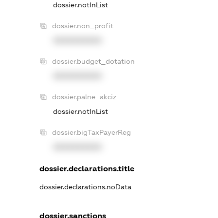
dossier.notInList
dossier.non_profit
XXXXXXXXXX
dossier.budget_dotation
XXXXXXXXXX
dossier.palne_akciz
dossier.notInList
dossier.bigTaxPayerReg
XXXXXXXXXX
dossier.declarations.title
dossier.declarations.noData
dossier.sanctions