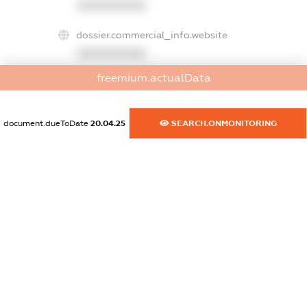
XXXXXXXXXX
dossier.commercial_info.website
XXXXXXXXXX
freemium.actualData
dossier.commercial_info.activity
XXXXXXXXXX
document.dueToDate
20.04.25
SEARCH.ONMONITORING
freemium.exampleText_1
freemium.exampleText_2
freemium.anonymousPerSearch2
FREEMIUM.DETAILS
FREEMIUM.REGISTER