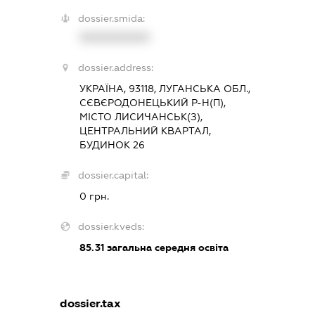
dossier.smida:
XXXXXXXXXX
dossier.address:
УКРАЇНА, 93118, ЛУГАНСЬКА ОБЛ.,
СЄВЄРОДОНЕЦЬКИЙ Р-Н(П),
МІСТО ЛИСИЧАНСЬК(З),
ЦЕНТРАЛЬНИЙ КВАРТАЛ,
БУДИНОК 26
dossier.capital:
0 грн.
dossier.kveds:
85.31
загальна середня освіта
dossier.tax