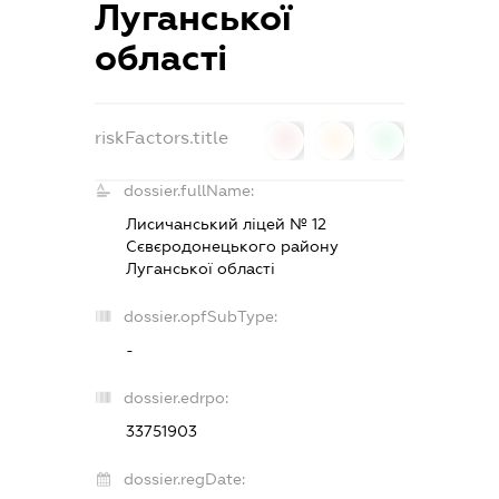
Луганської
області
riskFactors.title
0
0
0
dossier.fullName:
Лисичанський ліцей № 12
Сєвєродонецького району
Луганської області
dossier.opfSubType:
-
dossier.edrpo:
33751903
dossier.regDate: