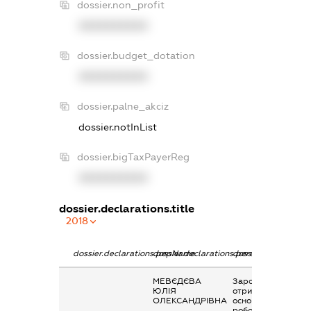
dossier.non_profit
XXXXXXXXXX
dossier.budget_dotation
XXXXXXXXXX
dossier.palne_akciz
dossier.notInList
dossier.bigTaxPayerReg
XXXXXXXXXX
dossier.declarations.title
2018
dossier.declarations.pepName
dossier.declarations.personName
dossier.declaration
МЕВЄДЄВА
Заробітна плата
ЮЛІЯ
отримана за
ОЛЕКСАНДРІВНА
основним місцем
роботи