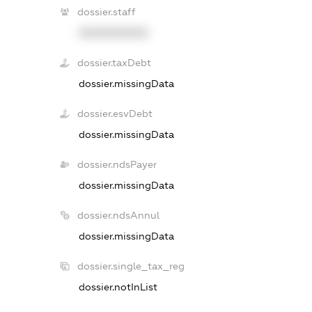
dossier.staff
XXXXXXXXXX
dossier.taxDebt
dossier.missingData
dossier.esvDebt
dossier.missingData
dossier.ndsPayer
dossier.missingData
dossier.ndsAnnul
dossier.missingData
dossier.single_tax_reg
dossier.notInList