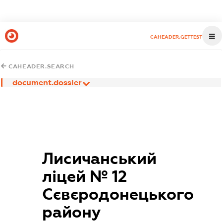
CAHEADER.GETTEST
CAHEADER.SEARCH
document.dossier
Лисичанський
ліцей № 12
Сєвєродонецького
району