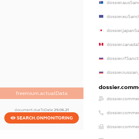
dossier.ausSan
dossier.euSanc
dossier.japanS
dossier.canada
dossier.rfSanct
dossier.russian
dossier.comme
freemium.actualData
dossier.commer
document.dueToDate
29.06.21
dossier.commer
SEARCH.ONMONITORING
dossier.commer