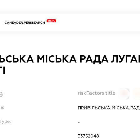
BETA
CAHEADER.PERSSEARCH
ЬСЬКА МІСЬКА РАДА ЛУГА
І
riskFactors.title
0
0
e:
ПРИВІЛЬСЬКА МІСЬКА РАД
Type:
-
33752048