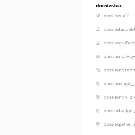
dossier.tax
dossier.staff
dossier.taxDeb
dossier.esvDeb
dossier.ndsPay
dossier.ndsAnn
dossier.single
dossier.non_pr
dossier.budget
dossier.palne_