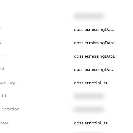
XXXXXXXXXX
t
dossier.missingData
t
dossier.missingData
er
dossier.missingData
ul
dossier.missingData
_tax_reg
dossier.notInList
ofit
XXXXXXXXXX
_dotation
XXXXXXXXXX
akciz
dossier.notInList