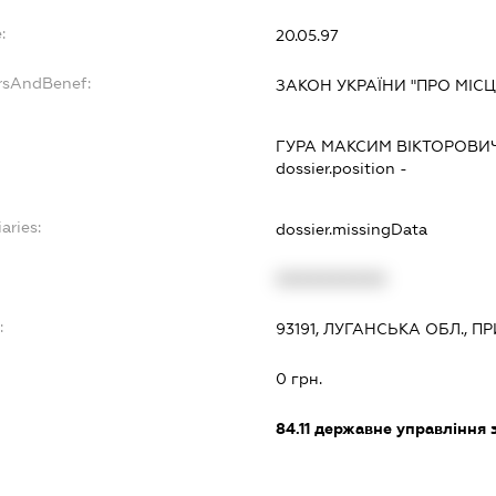
:
20.05.97
ersAndBenef:
ЗАКОН УКРАЇНИ "ПРО МІС
ГУРА МАКСИМ ВІКТОРОВИ
dossier.position -
aries:
dossier.missingData
XXXXXXXXXX
:
93191, ЛУГАНСЬКА ОБЛ., 
0 грн.
84.11
державне управління 