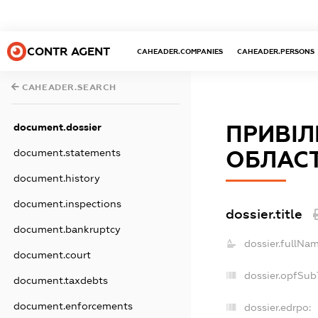
CONTR AGENT
CAHEADER.COMPANIES
CAHEADER.PERSONS
CAHEADER.SEARCH
document.dossier
ПРИВІЛ
document.statements
ОБЛАСТ
document.history
document.inspections
dossier.title
document.bankruptcy
dossier.fullNam
document.court
dossier.opfSub
document.taxdebts
document.enforcements
dossier.edrpo: