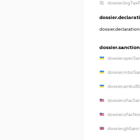
dossier.bigTax
dossier.declarati
dossier.declaratio
dossier.sanction
dossier.specSa
dossier.rnboSa
dossier.amkuBl
dossier.ofacSa
dossier.ofacN
dossier.gbSanc