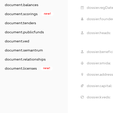
document.balances
dossier.regDate
document.scorings
new!
dossier.found
document.tenders
document.publicfunds
dossier.heads:
document.ved
document.semantrum
dossier.benefici
document.relationships
dossier.smida:
document.licenses
new!
dossier.address
dossier.capital:
dossier.kveds: