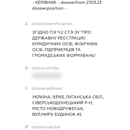
-
КЕРІВНИК
- dossier.from 27.03.23
dossier.position -
dossier.beneficiaries:
ЗГІДНО П.9 Ч.2 СТ.9 ЗУ "ПРО
ДЕРЖАВНУ РЕЄСТРАЦІЮ
ЮРИДИЧНИХ ОСІБ, ФІЗИЧНИХ
ОСІБ-ПІДПРИЄМЦІВ ТА
ГРОМАДСЬКИХ ФОРМУВАНЬ"
dossier.smida:
XXXXXXXXXX
dossier.address:
УКРАЇНА, 93193, ЛУГАНСЬКА ОБЛ.,
СІВЕРСЬКОДОНЕЦЬКИЙ Р-Н,
МІСТО НОВОДРУЖЕСЬК,
ВУЛ.МИРУ, БУДИНОК 45
dossier.capital: