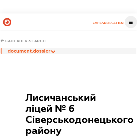
CAHEADER.GETTEST
CAHEADER.SEARCH
document.dossier
Лисичанський
ліцей № 6
Сіверськодонецького
району