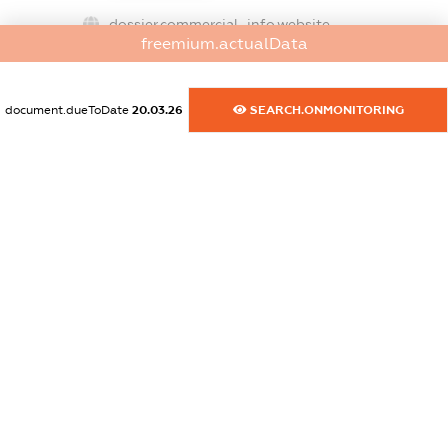
dossier.commercial_info.website
freemium.actualData
XXXXXXXXXX
dossier.commercial_info.activity
document.dueToDate
20.03.26
SEARCH.ONMONITORING
XXXXXXXXXX
freemium.exampleText_1
freemium.exampleText_2
freemium.anonymousPerSearch2
FREEMIUM.DETAILS
FREEMIUM.REGISTER