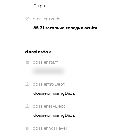
0 грн.
dossier.kveds:
85.31
загальна середня освіта
dossier.tax
dossier.staff
XXXXXXXXXX
dossier.taxDebt
dossier.missingData
dossier.esvDebt
dossier.missingData
dossier.ndsPayer