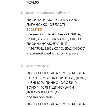
17.04.95
dossier.foundersAndBenef:
ЛИСИЧАНСЬКА МІСЬКА РАДА
ЛУГАНСЬКОЇ ОБЛАСТІ
26522196
dossier.founderAddress
УКРАЇНА,
93100, ЛУГАНСЬКА ОБЛ., МІСТО
ЛИСИЧАНСЬК, ВУЛИЦЯ
ІМ.М.ГРУШЕВСЬКОГО, БУДИНОК 7
statements.nationality:
Україна
dossier.heads:
НЕСТЕРЕНКО ЯНА ЯРОСЛАВІВНА
-
ПРЕДСТАВНИК
ВЧИНЯТИ ДІЇ ВІД
ІМЕНІ ЮРИДИЧНОЇ ОСОБИ, У
ТОМУ ЧИСЛІ ПІДПИСУВАТИ
ДОГОВОРИ ТОЩО
dossier.position -
НЕСТЕРЕНКО ЯНА ЯРОСЛАВІВНА