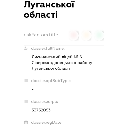
Луганської
області
riskFactors.title
0
0
0
dossier.fullName:
Лисичанський ліцей № 6
Сіверськодонецького району
Луганської області
dossier.opfSubType:
-
dossier.edrpo:
33752053
dossier.regDate: