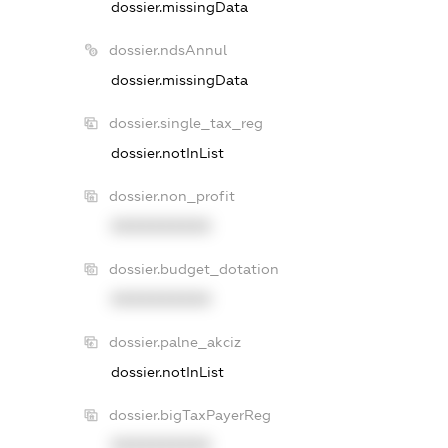
dossier.missingData
dossier.ndsAnnul
dossier.missingData
dossier.single_tax_reg
dossier.notInList
dossier.non_profit
XXXXXXXXXX
dossier.budget_dotation
XXXXXXXXXX
dossier.palne_akciz
dossier.notInList
dossier.bigTaxPayerReg
XXXXXXXXXX