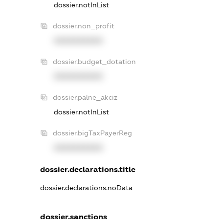
dossier.notInList
dossier.non_profit
XXXXXXXXXX
dossier.budget_dotation
XXXXXXXXXX
dossier.palne_akciz
dossier.notInList
dossier.bigTaxPayerReg
XXXXXXXXXX
dossier.declarations.title
dossier.declarations.noData
dossier.sanctions