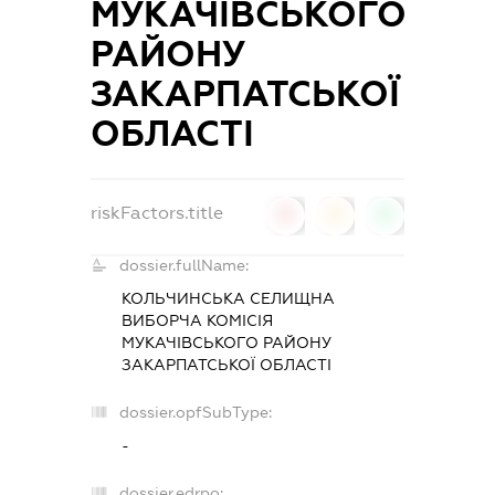
МУКАЧІВСЬКОГО
РАЙОНУ
ЗАКАРПАТСЬКОЇ
ОБЛАСТІ
riskFactors.title
0
0
0
dossier.fullName:
КОЛЬЧИНСЬКА СЕЛИЩНА
ВИБОРЧА КОМІСІЯ
МУКАЧІВСЬКОГО РАЙОНУ
ЗАКАРПАТСЬКОЇ ОБЛАСТІ
dossier.opfSubType:
-
dossier.edrpo: