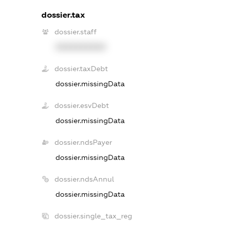
dossier.tax
dossier.staff
XXXXXXXXXX
dossier.taxDebt
dossier.missingData
dossier.esvDebt
dossier.missingData
dossier.ndsPayer
dossier.missingData
dossier.ndsAnnul
dossier.missingData
dossier.single_tax_reg