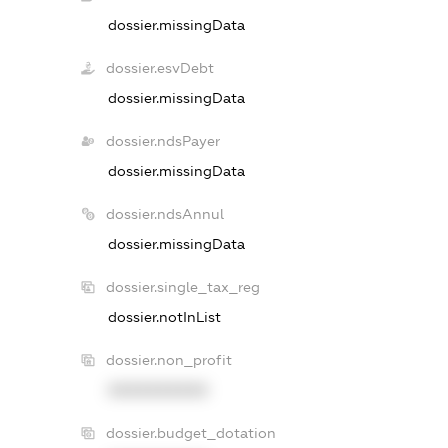
dossier.missingData
dossier.esvDebt
dossier.missingData
dossier.ndsPayer
dossier.missingData
dossier.ndsAnnul
dossier.missingData
dossier.single_tax_reg
dossier.notInList
dossier.non_profit
XXXXXXXXXX
dossier.budget_dotation