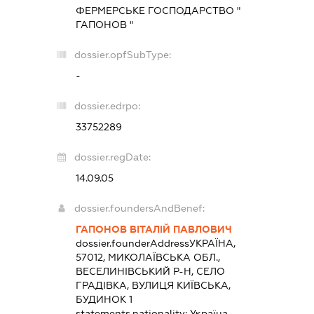
ФЕРМЕРСЬКЕ ГОСПОДАРСТВО "
ГАПОНОВ "
dossier.opfSubType:
-
dossier.edrpo:
33752289
dossier.regDate:
14.09.05
dossier.foundersAndBenef:
ГАПОНОВ ВІТАЛІЙ ПАВЛОВИЧ
dossier.founderAddress
УКРАЇНА,
57012, МИКОЛАЇВСЬКА ОБЛ.,
ВЕСЕЛИНІВСЬКИЙ Р-Н, СЕЛО
ГРАДІВКА, ВУЛИЦЯ КИЇВСЬКА,
БУДИНОК 1
statements.nationality:
Україна