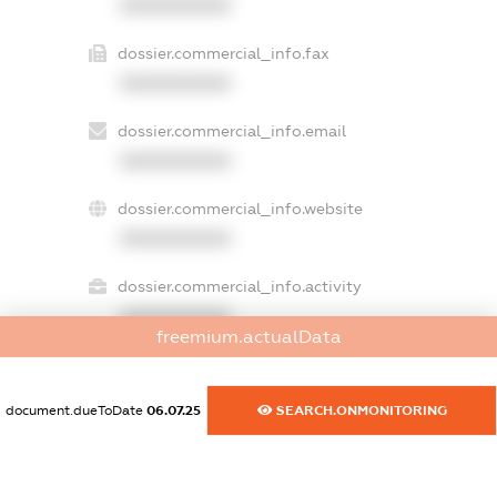
XXXXXXXXXX
dossier.commercial_info.fax
XXXXXXXXXX
dossier.commercial_info.email
XXXXXXXXXX
dossier.commercial_info.website
XXXXXXXXXX
dossier.commercial_info.activity
XXXXXXXXXX
freemium.actualData
document.dueToDate
06.07.25
SEARCH.ONMONITORING
freemium.exampleText_1
freemium.exampleText_2
freemium.anonymousPerSearch2
FREEMIUM.DETAILS