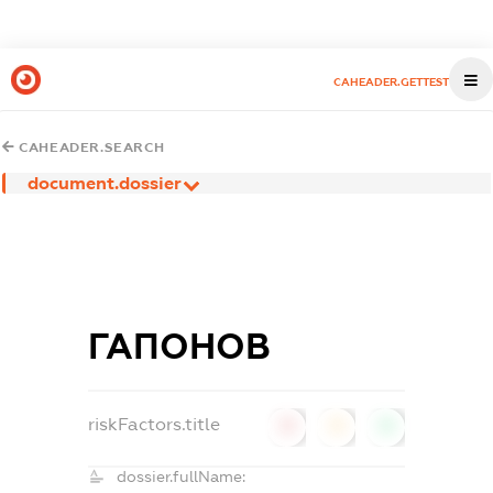
CAHEADER.GETTEST
CAHEADER.SEARCH
document.dossier
ГАПОНОВ
riskFactors.title
0
0
0
dossier.fullName: