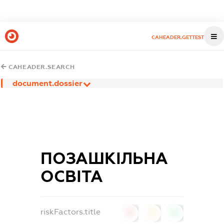
CAHEADER.GETTEST
CAHEADER.SEARCH
document.dossier
ПОЗАШКІЛЬНА
ОСВІТА
riskFactors.title
0
0
0