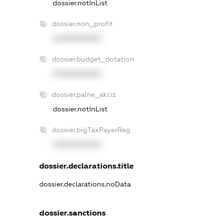
dossier.notInList
dossier.non_profit
XXXXXXXXXX
dossier.budget_dotation
XXXXXXXXXX
dossier.palne_akciz
dossier.notInList
dossier.bigTaxPayerReg
XXXXXXXXXX
dossier.declarations.title
dossier.declarations.noData
dossier.sanctions