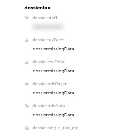
dossier.tax
dossier.staff
XXXXXXXXXX
dossier.taxDebt
dossier.missingData
dossier.esvDebt
dossier.missingData
dossier.ndsPayer
dossier.missingData
dossier.ndsAnnul
dossier.missingData
dossier.single_tax_reg