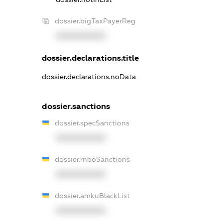
dossier.bigTaxPayerReg
XXXXXXXXXX
dossier.declarations.title
dossier.declarations.noData
dossier.sanctions
dossier.specSanctions
XXXXXXXXXX
dossier.rnboSanctions
XXXXXXXXXX
dossier.amkuBlackList
XXXXXXXXXX