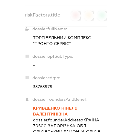
riskFactors.title
0
0
0
dossier.fullName:
ТОРГІВЕЛЬНИЙ КОМПЛЕКС
"ПРОНТО СЕРВІС"
dossier.opfSubType:
-
dossier.edrpo:
33753979
dossier.foundersAndBenef:
КРИВДЕНКО НІНЕЛЬ
ВАЛЕНТИНІВНА
dossier.founderAddress
УКРАЇНА
70500 ЗАПОРIЗЬКА ОБЛ.
ОРIХIВСЬКИЙ РАЙОН М. ОРІХІВ