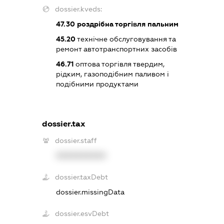
dossier.kveds:
47.30
роздрібна торгівля пальним
45.20
технічне обслуговування та
ремонт автотранспортних засобів
46.71
оптова торгівля твердим,
рідким, газоподібним паливом і
подібними продуктами
dossier.tax
dossier.staff
XXXXXXXXXX
dossier.taxDebt
dossier.missingData
dossier.esvDebt