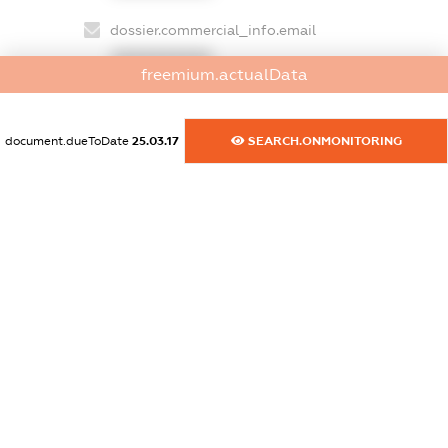
dossier.commercial_info.email
XXXXXXXXXX
freemium.actualData
dossier.commercial_info.website
XXXXXXXXXX
document.dueToDate
25.03.17
SEARCH.ONMONITORING
dossier.commercial_info.activity
XXXXXXXXXX
freemium.exampleText_1
freemium.exampleText_2
freemium.anonymousPerSearch2
FREEMIUM.DETAILS
FREEMIUM.REGISTER