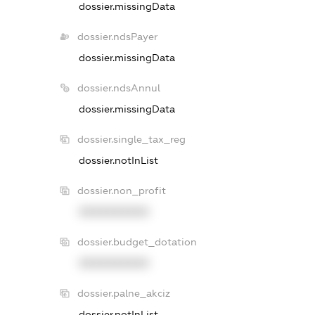
dossier.missingData
dossier.ndsPayer
dossier.missingData
dossier.ndsAnnul
dossier.missingData
dossier.single_tax_reg
dossier.notInList
dossier.non_profit
XXXXXXXXXX
dossier.budget_dotation
XXXXXXXXXX
dossier.palne_akciz
dossier.notInList