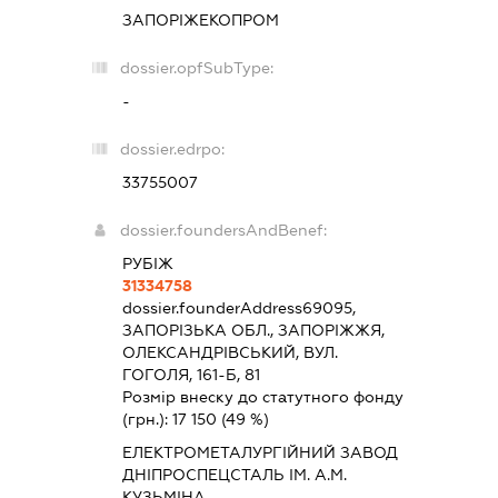
ЗАПОРІЖЕКОПРОМ
dossier.opfSubType:
-
dossier.edrpo:
33755007
dossier.foundersAndBenef:
РУБІЖ
31334758
dossier.founderAddress
69095,
ЗАПОРІЗЬКА ОБЛ., ЗАПОРІЖЖЯ,
ОЛЕКСАНДРІВСЬКИЙ, ВУЛ.
ГОГОЛЯ, 161-Б, 81
Розмір внеску до статутного фонду
(грн.):
17 150
(49 %)
ЕЛЕКТРОМЕТАЛУРГІЙНИЙ ЗАВОД
ДНІПРОСПЕЦСТАЛЬ ІМ. А.М.
КУЗЬМІНА