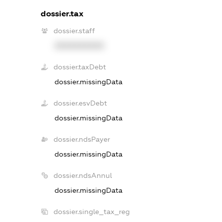
dossier.tax
dossier.staff
XXXXXXXXXX
dossier.taxDebt
dossier.missingData
dossier.esvDebt
dossier.missingData
dossier.ndsPayer
dossier.missingData
dossier.ndsAnnul
dossier.missingData
dossier.single_tax_reg