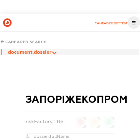
CAHEADER.GETTEST
CAHEADER.SEARCH
document.dossier
ЗАПОРІЖЕКОПРОМ
riskFactors.title
0
0
0
dossier.fullName: