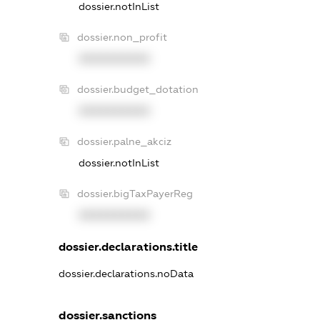
dossier.notInList
dossier.non_profit
XXXXXXXXXX
dossier.budget_dotation
XXXXXXXXXX
dossier.palne_akciz
dossier.notInList
dossier.bigTaxPayerReg
XXXXXXXXXX
dossier.declarations.title
dossier.declarations.noData
dossier.sanctions