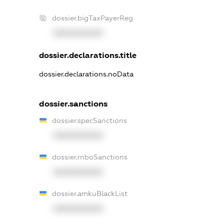
dossier.bigTaxPayerReg
XXXXXXXXXX
dossier.declarations.title
dossier.declarations.noData
dossier.sanctions
dossier.specSanctions
XXXXXXXXXX
dossier.rnboSanctions
XXXXXXXXXX
dossier.amkuBlackList
XXXXXXXXXX