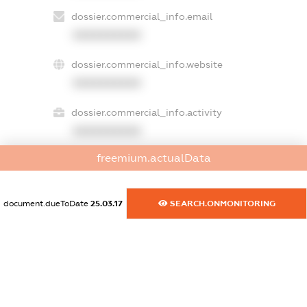
dossier.commercial_info.email
XXXXXXXXXX
dossier.commercial_info.website
XXXXXXXXXX
dossier.commercial_info.activity
XXXXXXXXXX
freemium.actualData
freemium.exampleText_1
freemium.exampleText_2
document.dueToDate
25.03.17
SEARCH.ONMONITORING
freemium.anonymousPerSearch2
FREEMIUM.DETAILS
FREEMIUM.REGISTER