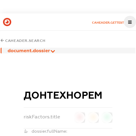
CAHEADER.GETTEST
CAHEADER.SEARCH
document.dossier
ДОНТЕХНОРЕМ
riskFactors.title
0
0
0
dossier.fullName: