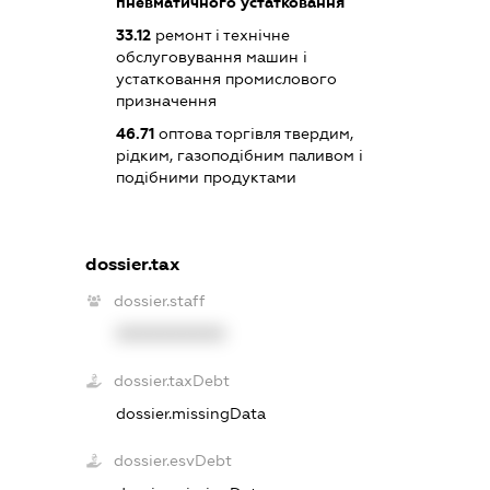
пневматичного устатковання
33.12
ремонт і технічне
обслуговування машин і
устатковання промислового
призначення
46.71
оптова торгівля твердим,
рідким, газоподібним паливом і
подібними продуктами
dossier.tax
dossier.staff
XXXXXXXXXX
dossier.taxDebt
dossier.missingData
dossier.esvDebt