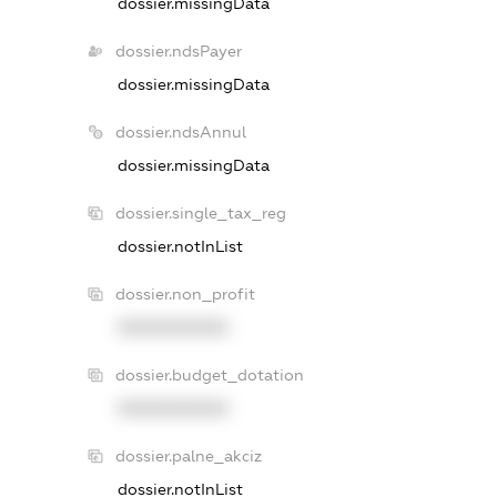
dossier.missingData
dossier.ndsPayer
dossier.missingData
dossier.ndsAnnul
dossier.missingData
dossier.single_tax_reg
dossier.notInList
dossier.non_profit
XXXXXXXXXX
dossier.budget_dotation
XXXXXXXXXX
dossier.palne_akciz
dossier.notInList