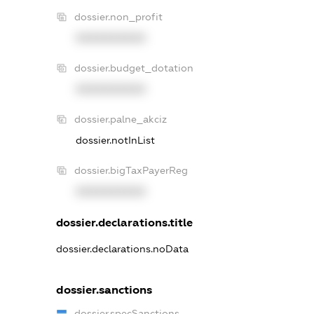
dossier.non_profit
XXXXXXXXXX
dossier.budget_dotation
XXXXXXXXXX
dossier.palne_akciz
dossier.notInList
dossier.bigTaxPayerReg
XXXXXXXXXX
dossier.declarations.title
dossier.declarations.noData
dossier.sanctions
dossier.specSanctions