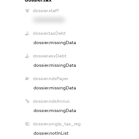
dossier.staff
XXXXXXXXXX
dossier.taxDebt
dossier.missingData
dossier.esvDebt
dossier.missingData
dossier.ndsPayer
dossier.missingData
dossier.ndsAnnul
dossier.missingData
dossier.single_tax_reg
dossier.notInList