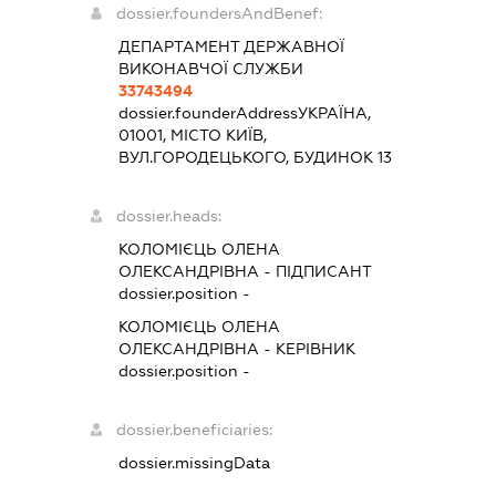
dossier.foundersAndBenef:
ДЕПАРТАМЕНТ ДЕРЖАВНОЇ
ВИКОНАВЧОЇ СЛУЖБИ
33743494
dossier.founderAddress
УКРАЇНА,
01001, МІСТО КИЇВ,
ВУЛ.ГОРОДЕЦЬКОГО, БУДИНОК 13
dossier.heads:
КОЛОМІЄЦЬ ОЛЕНА
ОЛЕКСАНДРІВНА
-
ПІДПИСАНТ
dossier.position -
КОЛОМІЄЦЬ ОЛЕНА
ОЛЕКСАНДРІВНА
-
КЕРІВНИК
dossier.position -
dossier.beneficiaries:
dossier.missingData