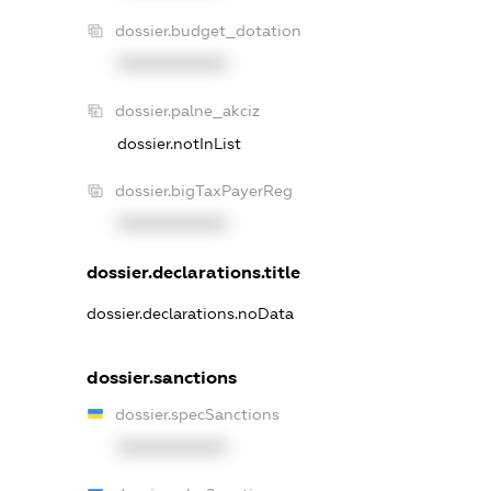
dossier.budget_dotation
XXXXXXXXXX
dossier.palne_akciz
dossier.notInList
dossier.bigTaxPayerReg
XXXXXXXXXX
dossier.declarations.title
dossier.declarations.noData
dossier.sanctions
dossier.specSanctions
XXXXXXXXXX