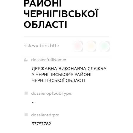
РАЙОНІ
ЧЕРНІГІВСЬКОЇ
ОБЛАСТІ
riskFactors.title
0
0
0
dossier.fullName:
ДЕРЖАВНА ВИКОНАВЧА СЛУЖБА
У ЧЕРНІГІВСЬКОМУ РАЙОНІ
ЧЕРНІГІВСЬКОЇ ОБЛАСТІ
dossier.opfSubType:
-
dossier.edrpo:
33757782