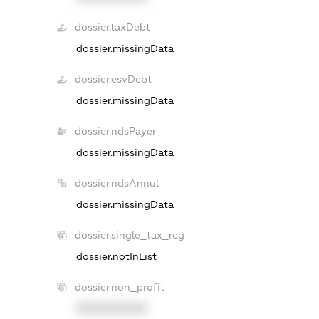
dossier.taxDebt
dossier.missingData
dossier.esvDebt
dossier.missingData
dossier.ndsPayer
dossier.missingData
dossier.ndsAnnul
dossier.missingData
dossier.single_tax_reg
dossier.notInList
dossier.non_profit
XXXXXXXXXX