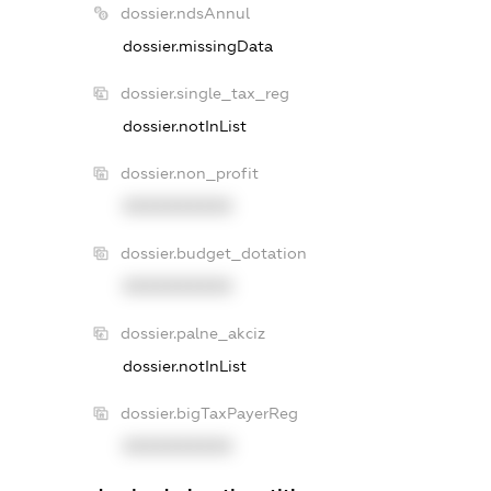
dossier.ndsAnnul
dossier.missingData
dossier.single_tax_reg
dossier.notInList
dossier.non_profit
XXXXXXXXXX
dossier.budget_dotation
XXXXXXXXXX
dossier.palne_akciz
dossier.notInList
dossier.bigTaxPayerReg
XXXXXXXXXX