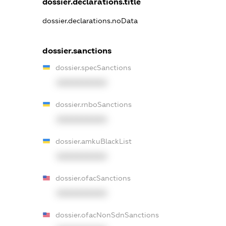
dossier.declarations.title
dossier.declarations.noData
dossier.sanctions
dossier.specSanctions
XXXXXXXXXX
dossier.rnboSanctions
XXXXXXXXXX
dossier.amkuBlackList
XXXXXXXXXX
dossier.ofacSanctions
XXXXXXXXXX
dossier.ofacNonSdnSanctions