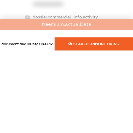
XXXXXXXXXX
dossier.commercial_info.activity
freemium.actualData
XXXXXXXXXX
document.dueToDate
08.12.17
SEARCH.ONMONITORING
freemium.exampleText_1
freemium.exampleText_2
freemium.anonymousPerSearch2
FREEMIUM.DETAILS
FREEMIUM.REGISTER