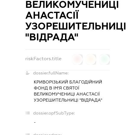
ВЕЛИКОМУЧЕНИЦІ
АНАСТАСІЇ
УЗОРЕШИТЕЛЬНИЦІ
"ВІДРАДА"
riskFactors.title
0
0
0
dossier.fullName:
КРИВОРІЗЬКИЙ БЛАГОДІЙНИЙ
ФОНД В ІМ'Я СВЯТОЇ
ВЕЛИКОМУЧЕНИЦІ АНАСТАСІЇ
УЗОРЕШИТЕЛЬНИЦІ "ВІДРАДА"
dossier.opfSubType:
-
dossier.edrpo: