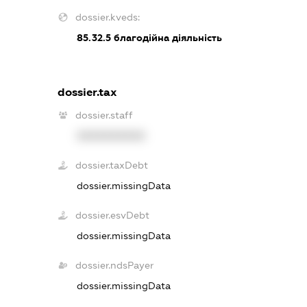
dossier.kveds:
85.32.5
благодійна діяльність
dossier.tax
dossier.staff
XXXXXXXXXX
dossier.taxDebt
dossier.missingData
dossier.esvDebt
dossier.missingData
dossier.ndsPayer
dossier.missingData