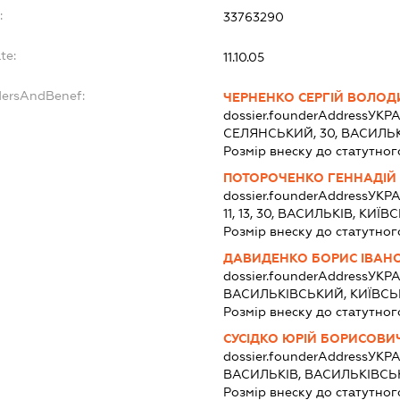
:
33763290
te:
11.10.05
dersAndBenef:
ЧЕРНЕНКО СЕРГІЙ ВОЛО
dossier.founderAddress
УКРА
СЕЛЯНСЬКИЙ, 30, ВАСИЛЬК
Розмір внеску до статутног
ПОТОРОЧЕНКО ГЕННАДІ
dossier.founderAddress
УКРА
11, 13, 30, ВАСИЛЬКІВ, КИЇВ
Розмір внеску до статутног
ДАВИДЕНКО БОРИС ІВАН
dossier.founderAddress
УКРА
ВАСИЛЬКІВСЬКИЙ, КИЇВС
Розмір внеску до статутног
СУСІДКО ЮРІЙ БОРИСОВИ
dossier.founderAddress
УКРА
ВАСИЛЬКІВ, ВАСИЛЬКІВСЬ
Розмір внеску до статутног