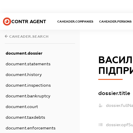
CONTR AGENT
CAHEADER.COMPANIES
CAHEADER.PERSONS
CAHEADER.SEARCH
document.dossier
ВАСИЛ
document.statements
ПІДПР
document.history
document.inspections
dossier.title
document.bankruptcy
dossier.fullN
document.court
document.taxdebts
dossier.opfS
document.enforcements