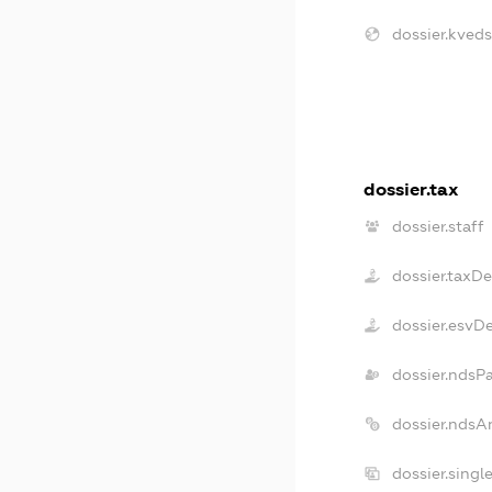
dossier.kveds
dossier.tax
dossier.staff
dossier.taxD
dossier.esvD
dossier.ndsP
dossier.ndsA
dossier.singl