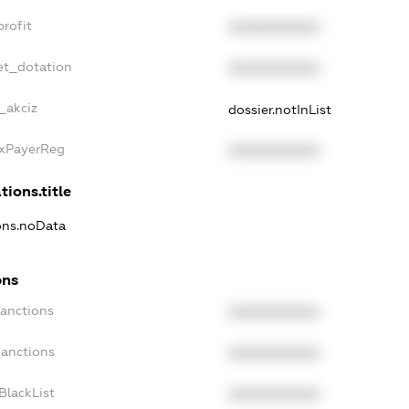
rofit
XXXXXXXXXX
et_dotation
XXXXXXXXXX
_akciz
dossier.notInList
axPayerReg
XXXXXXXXXX
tions.title
ions.noData
ons
Sanctions
XXXXXXXXXX
Sanctions
XXXXXXXXXX
BlackList
XXXXXXXXXX