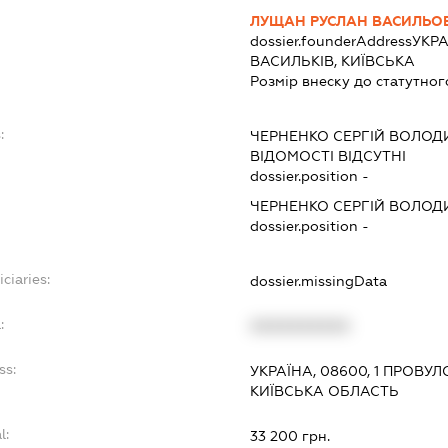
ЛУЩАН РУСЛАН ВАСИЛЬО
dossier.founderAddress
УКРА
ВАСИЛЬКІВ, КИЇВСЬКА
Розмір внеску до статутног
:
ЧЕРНЕНКО СЕРГІЙ ВОЛО
ВІДОМОСТІ ВІДСУТНІ
dossier.position -
ЧЕРНЕНКО СЕРГІЙ ВОЛО
dossier.position -
ciaries:
dossier.missingData
:
XXXXXXXXXX
ss:
УКРАЇНА, 08600, 1 ПРОВУЛ
КИЇВСЬКА ОБЛАСТЬ
l:
33 200 грн.