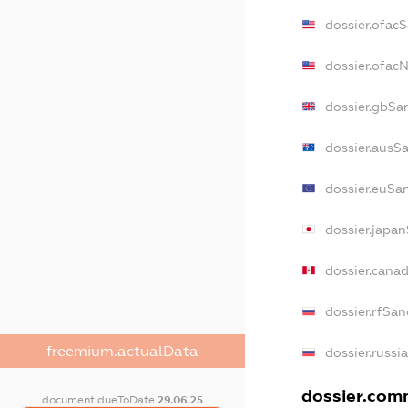
dossier.ofac
dossier.ofa
dossier.gbSa
dossier.ausS
dossier.euSa
dossier.japa
dossier.cana
dossier.rfSan
freemium.actualData
dossier.russi
dossier.comm
document.dueToDate
29.06.25