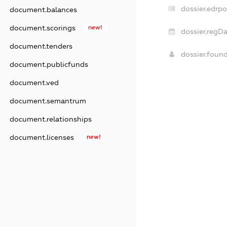
dossier.edrpo
document.balances
document.scorings
new!
dossier.regDa
document.tenders
dossier.foun
document.publicfunds
document.ved
document.semantrum
document.relationships
document.licenses
new!