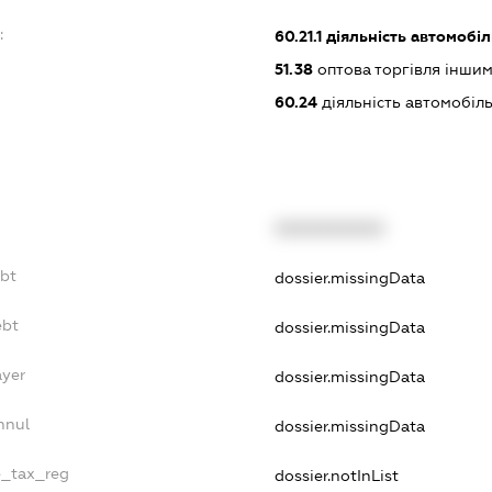
:
60.21.1
діяльність автомобі
51.38
оптова торгівля інши
60.24
діяльність автомобіл
XXXXXXXXXX
ebt
dossier.missingData
ebt
dossier.missingData
ayer
dossier.missingData
nnul
dossier.missingData
e_tax_reg
dossier.notInList