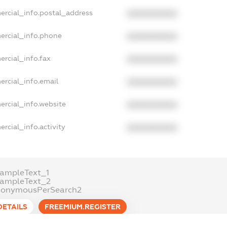
ercial_info.postal_address
XXXXXXXXXX
ercial_info.phone
XXXXXXXXXX
ercial_info.fax
XXXXXXXXXX
ercial_info.email
XXXXXXXXXX
ercial_info.website
XXXXXXXXXX
rcial_info.activity
XXXXXXXXXX
ampleText_1
xampleText_2
nonymousPerSearch2
DETAILS
FREEMIUM.REGISTER