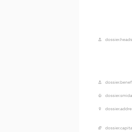
dossier.heads
dossier.benefi
dossier.smida
dossier.addre
dossier.capita