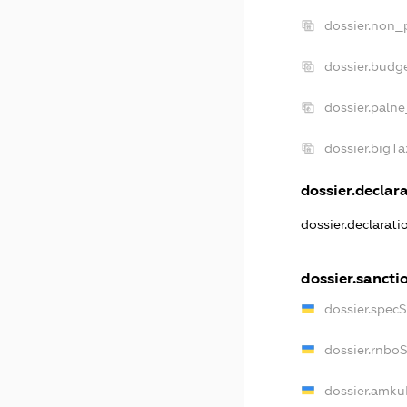
dossier.non_p
dossier.budg
dossier.palne
dossier.bigT
dossier.declara
dossier.declarat
dossier.sancti
dossier.spec
dossier.rnbo
dossier.amku