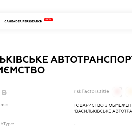
BETA
CAHEADER.PERSSEARCH
ЬКІВСЬКЕ АВТОТРАНСПОР
ИЄМСТВО
riskFactors.title
0
ame:
ТОВАРИСТВО З ОБМЕЖЕН
"ВАСИЛЬКІВСЬКЕ АВТОТР
ubType:
-