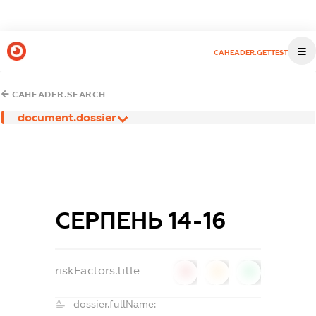
CAHEADER.GETTEST
CAHEADER.SEARCH
document.dossier
СЕРПЕНЬ 14-16
riskFactors.title
0
0
0
dossier.fullName: