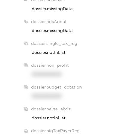
dossier.missingData
dossier.ndsAnnul
dossier.missingData
dossier.single_tax_reg
dossier.notInList
dossier.non_profit
XXXXXXXXXX
dossier.budget_dotation
XXXXXXXXXX
dossier.palne_akciz
dossier.notInList
dossier.bigTaxPayerReg