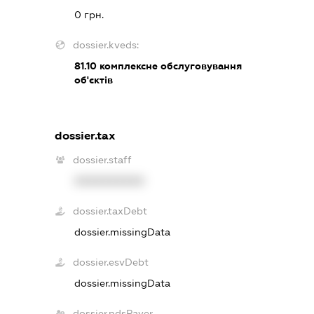
0 грн.
dossier.kveds:
81.10
комплексне обслуговування
об'єктів
dossier.tax
dossier.staff
XXXXXXXXXX
dossier.taxDebt
dossier.missingData
dossier.esvDebt
dossier.missingData
dossier.ndsPayer