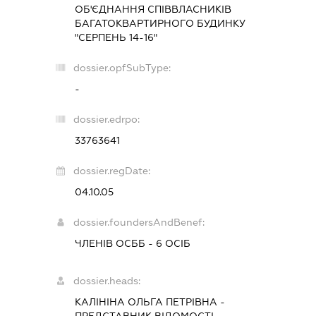
ОБ'ЄДНАННЯ СПІВВЛАСНИКІВ
БАГАТОКВАРТИРНОГО БУДИНКУ
"СЕРПЕНЬ 14-16"
dossier.opfSubType:
-
dossier.edrpo:
33763641
dossier.regDate:
04.10.05
dossier.foundersAndBenef:
ЧЛЕНІВ ОСББ - 6 ОСІБ
dossier.heads:
КАЛІНІНА ОЛЬГА ПЕТРІВНА
-