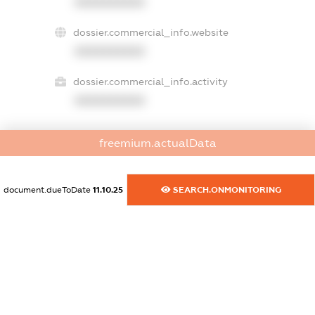
XXXXXXXXXX
dossier.commercial_info.website
XXXXXXXXXX
dossier.commercial_info.activity
XXXXXXXXXX
freemium.actualData
freemium.exampleText_1
freemium.exampleText_2
freemium.anonymousPerSearch2
document.dueToDate
11.10.25
SEARCH.ONMONITORING
FREEMIUM.DETAILS
FREEMIUM.REGISTER