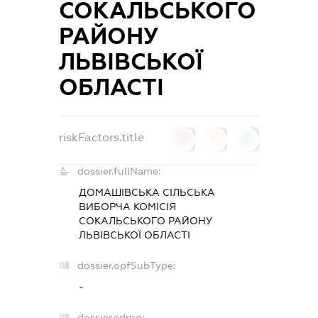
СОКАЛЬСЬКОГО
РАЙОНУ
ЛЬВІВСЬКОЇ
ОБЛАСТІ
riskFactors.title
0
0
0
dossier.fullName:
ДОМАШІВСЬКА СІЛЬСЬКА
ВИБОРЧА КОМІСІЯ
СОКАЛЬСЬКОГО РАЙОНУ
ЛЬВІВСЬКОЇ ОБЛАСТІ
dossier.opfSubType:
-
dossier.edrpo: