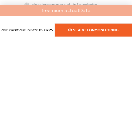
dossier.commercial_info.website
freemium.actualData
XXXXXXXXXX
dossier.commercial_info.activity
document.dueToDate
05.07.25
SEARCH.ONMONITORING
XXXXXXXXXX
freemium.exampleText_1
freemium.exampleText_2
freemium.anonymousPerSearch2
FREEMIUM.DETAILS
FREEMIUM.REGISTER