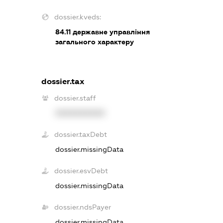
dossier.kveds:
84.11
державне управління
загального характеру
dossier.tax
dossier.staff
XXXXXXXXXX
dossier.taxDebt
dossier.missingData
dossier.esvDebt
dossier.missingData
dossier.ndsPayer
dossier.missingData