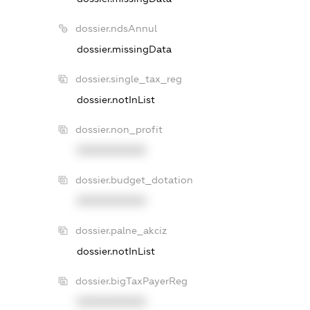
dossier.ndsAnnul
dossier.missingData
dossier.single_tax_reg
dossier.notInList
dossier.non_profit
XXXXXXXXXX
dossier.budget_dotation
XXXXXXXXXX
dossier.palne_akciz
dossier.notInList
dossier.bigTaxPayerReg
XXXXXXXXXX