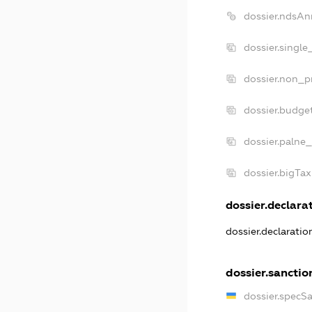
dossier.ndsAn
dossier.single
dossier.non_pr
dossier.budge
dossier.palne_
dossier.bigTa
dossier.declarat
dossier.declarati
dossier.sanctio
dossier.specS