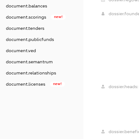
document.balances
dossier.found
document.scorings
new!
document.tenders
document.publicfunds
document.ved
document.semantrum
document.relationships
document.licenses
new!
dossier.heads:
dossier.benefic