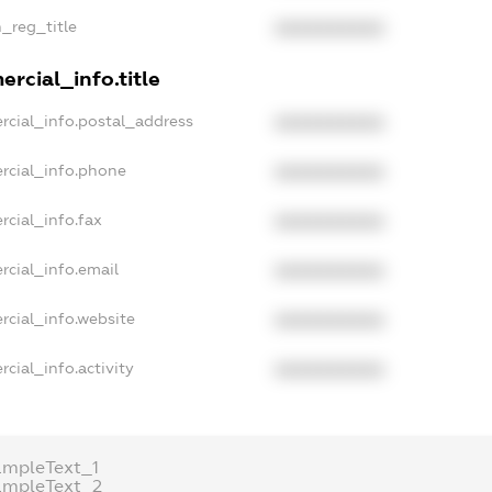
n_reg_title
XXXXXXXXXX
rcial_info.title
rcial_info.postal_address
XXXXXXXXXX
rcial_info.phone
XXXXXXXXXX
rcial_info.fax
XXXXXXXXXX
rcial_info.email
XXXXXXXXXX
rcial_info.website
XXXXXXXXXX
cial_info.activity
XXXXXXXXXX
ampleText_1
ampleText_2