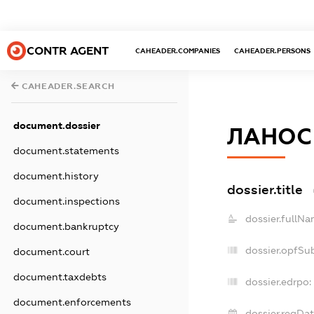
CONTR AGENT
CAHEADER.COMPANIES
CAHEADER.PERSONS
CAHEADER.SEARCH
document.dossier
ЛАНОС
document.statements
document.history
dossier.title
document.inspections
dossier.fullNa
document.bankruptcy
dossier.opfSu
document.court
document.taxdebts
dossier.edrpo:
document.enforcements
dossier.regDat