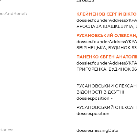
29.08.05
ersAndBenef:
КЛЕЙМЕНОВ СЕРГІЙ ВІКТ
dossier.founderAddress
УКРА
ЯРОСЛАВА ІВАШКЕВИЧА, Б
РУСАНОВСЬКИЙ ОЛЕКСАН
dossier.founderAddress
УКРА
ЗВІРІНЕЦЬКА, БУДИНОК 63
ПАНЕНКО ЄВГЕН АНАТОЛ
dossier.founderAddress
УКРА
ГРИГОРЕНКА, БУДИНОК 36
РУСАНОВСЬКИЙ ОЛЕКСАН
ВІДОМОСТІ ВІДСУТНІ
dossier.position -
РУСАНОВСЬКИЙ ОЛЕКСАН
dossier.position -
iaries:
dossier.missingData