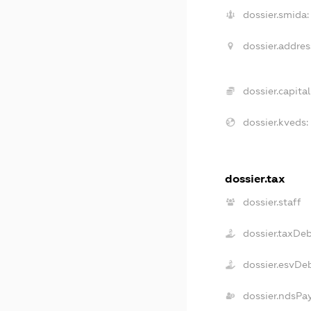
dossier.smida:
dossier.addres
dossier.capital
dossier.kveds:
dossier.tax
dossier.staff
dossier.taxDe
dossier.esvDe
dossier.ndsPa