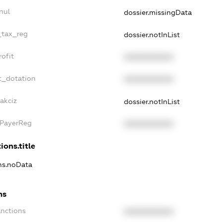
nul
dossier.missingData
_tax_reg
dossier.notInList
ofit
XXXXXXXXXX
t_dotation
XXXXXXXXXX
akciz
dossier.notInList
xPayerReg
XXXXXXXXXX
ions.title
ons.noData
ns
anctions
XXXXXXXXXX