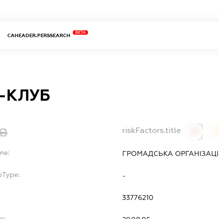
BETA
CAHEADER.PERSSEARCH
-КЛУБ
riskFactors.title
0
0
me:
ГРОМАДСЬКА ОРГАНІЗАЦІ
bType:
-
33776210
e: