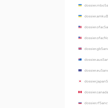
dossier.rnboS
dossier.amkuB
dossier.ofacS
dossier.ofac
dossier.gbSan
dossier.ausSa
dossier.euSan
dossier.japan
dossier.canad
dossier.rfSanc