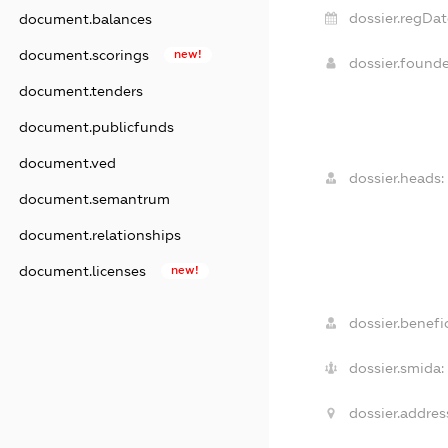
dossier.regDat
document.balances
document.scorings
new!
dossier.found
document.tenders
document.publicfunds
document.ved
dossier.heads:
document.semantrum
document.relationships
document.licenses
new!
dossier.benefic
dossier.smida:
dossier.addres