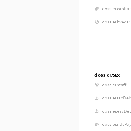
dossier.capital
dossier.kveds:
dossier.tax
dossier.staff
dossier.taxDeb
dossier.esvDe
dossier.ndsPa