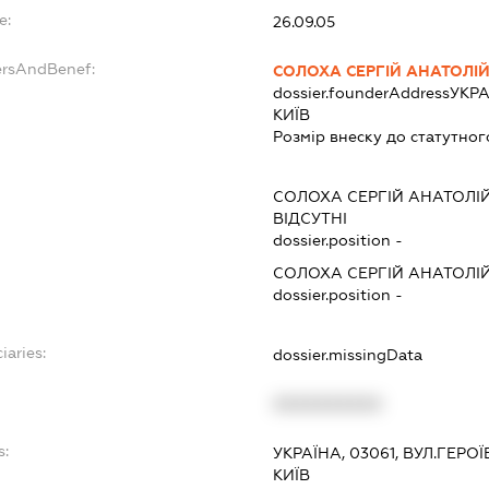
e:
26.09.05
ersAndBenef:
СОЛОХА СЕРГІЙ АНАТОЛІ
dossier.founderAddress
УКРА
КИЇВ
Розмір внеску до статутног
СОЛОХА СЕРГІЙ АНАТОЛІ
ВІДСУТНІ
dossier.position -
СОЛОХА СЕРГІЙ АНАТОЛІ
dossier.position -
iaries:
dossier.missingData
XXXXXXXXXX
s:
УКРАЇНА, 03061, ВУЛ.ГЕРОЇ
КИЇВ