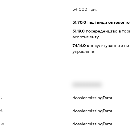
:
34 000 грн.
51.70.0
інші види оптової то
51.19.0
посередництво в тор
асортименту
74.14.0
консультування з пит
управління
XXXXXXXXXX
t
dossier.missingData
bt
dossier.missingData
yer
dossier.missingData