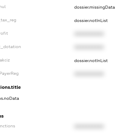
nul
dossier.missingData
_tax_reg
dossier.notInList
ofit
XXXXXXXXXX
t_dotation
XXXXXXXXXX
akciz
dossier.notInList
xPayerReg
XXXXXXXXXX
ions.title
ons.noData
ns
anctions
XXXXXXXXXX