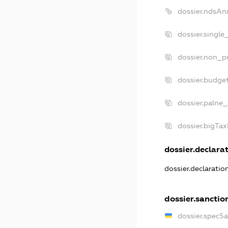
dossier.ndsAn
dossier.single
dossier.non_pr
dossier.budge
dossier.palne_
dossier.bigTa
dossier.declarat
dossier.declarati
dossier.sanctio
dossier.specS