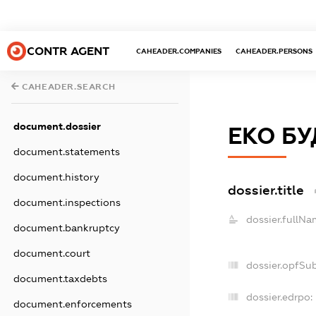
CONTR AGENT
CAHEADER.COMPANIES
CAHEADER.PERSONS
CAHEADER.SEARCH
document.dossier
ЕКО БУ
document.statements
document.history
dossier.title
document.inspections
dossier.fullNa
document.bankruptcy
document.court
dossier.opfSu
document.taxdebts
dossier.edrpo:
document.enforcements