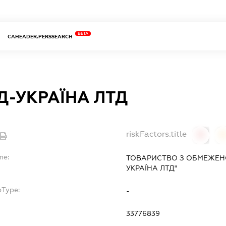
BETA
CAHEADER.PERSSEARCH
Д-УКРАЇНА ЛТД
riskFactors.title
0
0
me:
ТОВАРИСТВО З ОБМЕЖЕНО
УКРАЇНА ЛТД"
bType:
-
33776839