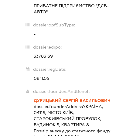
ПРИВАТНЕ ПІДПРИЄМСТВО "ДСВ-
АВТО"
dossier.opfSubType:
-
dossier.edrpo:
33783139
dossier.regDate:
08.11.05
dossier.foundersAndBenef:
ДУРИЦЬКИЙ СЕРГІЙ ВАСИЛЬОВИЧ
dossier.founderAddress
УКРАЇНА,
04116, МІСТО КИЇВ,
СТАРОКИЇВСЬКИЙ ПРОВУЛОК,
БУДИНОК 5, КВАРТИРА 8
Розмір внеску до статутного фонду