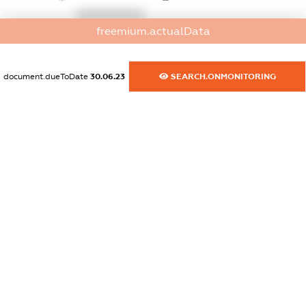
XXXXXXXXXX
freemium.actualData
dossier.commercial_info.activity
XXXXXXXXXX
document.dueToDate
30.06.23
SEARCH.ONMONITORING
freemium.exampleText_1
freemium.exampleText_2
freemium.anonymousPerSearch2
FREEMIUM.DETAILS
FREEMIUM.REGISTER