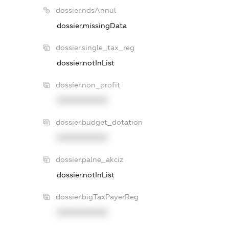
dossier.ndsAnnul
dossier.missingData
dossier.single_tax_reg
dossier.notInList
dossier.non_profit
XXXXXXXXXX
dossier.budget_dotation
XXXXXXXXXX
dossier.palne_akciz
dossier.notInList
dossier.bigTaxPayerReg
XXXXXXXXXX