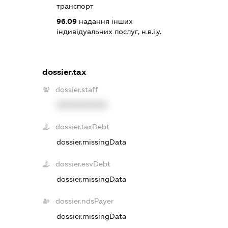
транспорт
96.09
надання інших
індивідуальних послуг, н.в.і.у.
dossier.tax
dossier.staff
XXXXXXXXXX
dossier.taxDebt
dossier.missingData
dossier.esvDebt
dossier.missingData
dossier.ndsPayer
dossier.missingData