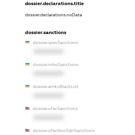
dossier.declarations.title
dossier.declarations.noData
dossier.sanctions
dossier.specSanctions
XXXXXXXXXX
dossier.rnboSanctions
XXXXXXXXXX
dossier.amkuBlackList
XXXXXXXXXX
dossier.ofacSanctions
XXXXXXXXXX
dossier.ofacNonSdnSanctions