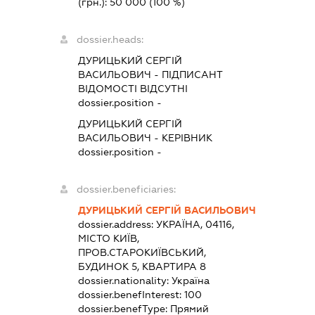
(грн.):
50 000
(100 %)
dossier.heads:
ДУРИЦЬКИЙ СЕРГІЙ
ВАСИЛЬОВИЧ
-
ПІДПИСАНТ
ВІДОМОСТІ ВІДСУТНІ
dossier.position -
ДУРИЦЬКИЙ СЕРГІЙ
ВАСИЛЬОВИЧ
-
КЕРІВНИК
dossier.position -
dossier.beneficiaries:
ДУРИЦЬКИЙ СЕРГІЙ ВАСИЛЬОВИЧ
dossier.address:
УКРАЇНА, 04116,
МІСТО КИЇВ,
ПРОВ.СТАРОКИЇВСЬКИЙ,
БУДИНОК 5, КВАРТИРА 8
dossier.nationality:
Україна
dossier.benefInterest:
100
dossier.benefType:
Прямий