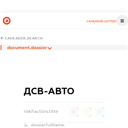
CAHEADER.GETTEST
CAHEADER.SEARCH
document.dossier
ДСВ-АВТО
riskFactors.title
0
0
0
dossier.fullName: