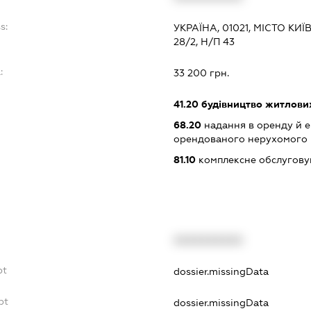
s:
УКРАЇНА, 01021, МІСТО КИ
28/2, Н/П 43
:
33 200 грн.
41.20
будівництво житлових
68.20
надання в оренду й е
орендованого нерухомого
81.10
комплексне обслуговув
XXXXXXXXXX
bt
dossier.missingData
bt
dossier.missingData