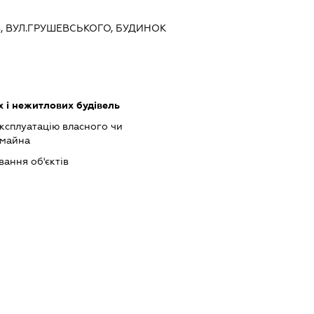
ЇВ, ВУЛ.ГРУШЕВСЬКОГО, БУДИНОК
 і нежитлових будівель
ксплуатацію власного чи
 майна
ання об'єктів