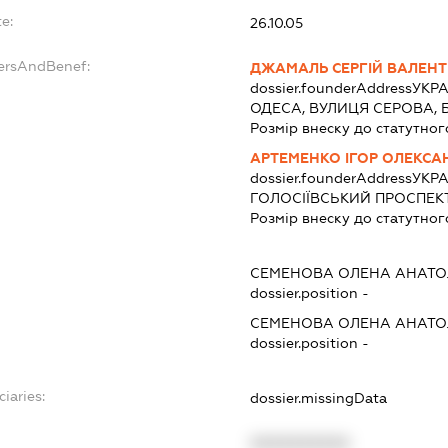
e:
26.10.05
dersAndBenef:
ДЖАМАЛЬ СЕРГІЙ ВАЛЕН
dossier.founderAddress
УКРА
ОДЕСА, ВУЛИЦЯ СЕРОВА, Б
Розмір внеску до статутног
АРТЕМЕНКО ІГОР ОЛЕКС
dossier.founderAddress
УКРА
ГОЛОСІЇВСЬКИЙ ПРОСПЕКТ,
Розмір внеску до статутног
СЕМЕНОВА ОЛЕНА АНАТО
dossier.position -
СЕМЕНОВА ОЛЕНА АНАТО
dossier.position -
ciaries:
dossier.missingData
XXXXXXXXXX