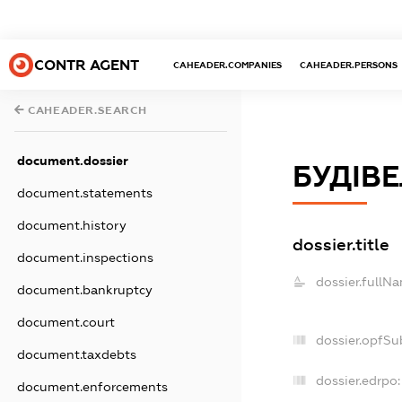
CONTR AGENT
CAHEADER.COMPANIES
CAHEADER.PERSONS
CAHEADER.SEARCH
document.dossier
БУДІВЕ
document.statements
document.history
dossier.title
document.inspections
dossier.fullN
document.bankruptcy
document.court
dossier.opfSu
document.taxdebts
dossier.edrpo:
document.enforcements