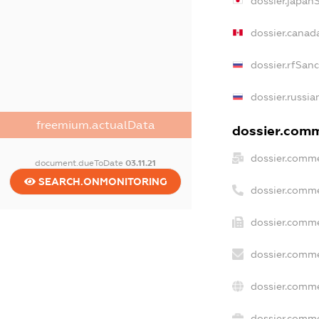
dossier.japan
dossier.canad
dossier.rfSan
dossier.russia
freemium.actualData
dossier.comme
dossier.comme
document.dueToDate
03.11.21
SEARCH.ONMONITORING
dossier.comme
dossier.comme
dossier.comme
dossier.comme
dossier.comme