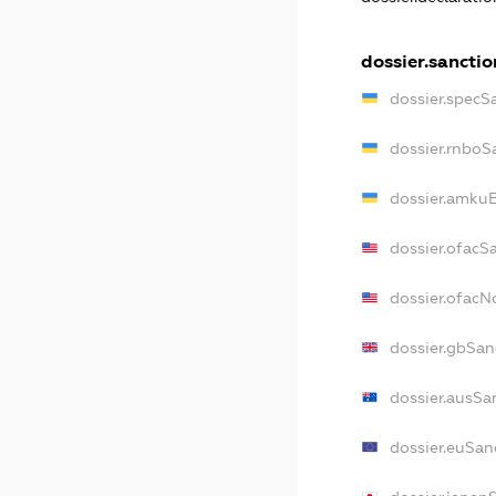
dossier.sanctio
dossier.specS
dossier.rnboS
dossier.amkuB
dossier.ofacS
dossier.ofac
dossier.gbSan
dossier.ausSa
dossier.euSan