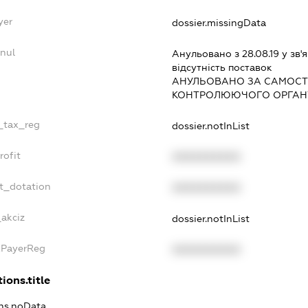
yer
dossier.missingData
nul
Анульовано з 28.08.19 у зв'я
вiдсутнiсть поставок
АНУЛЬОВАНО ЗА САМОСТ
КОНТРОЛЮЮЧОГО ОРГАНУ
e_tax_reg
dossier.notInList
rofit
XXXXXXXXXX
et_dotation
XXXXXXXXXX
_akciz
dossier.notInList
xPayerReg
XXXXXXXXXX
ions.title
ons.noData