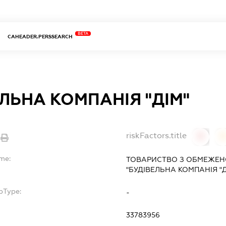
BETA
CAHEADER.PERSSEARCH
ЛЬНА КОМПАНІЯ "ДІМ"
riskFactors.title
0
ame:
ТОВАРИСТВО З ОБМЕЖЕН
"БУДІВЕЛЬНА КОМПАНІЯ "Д
bType:
-
33783956