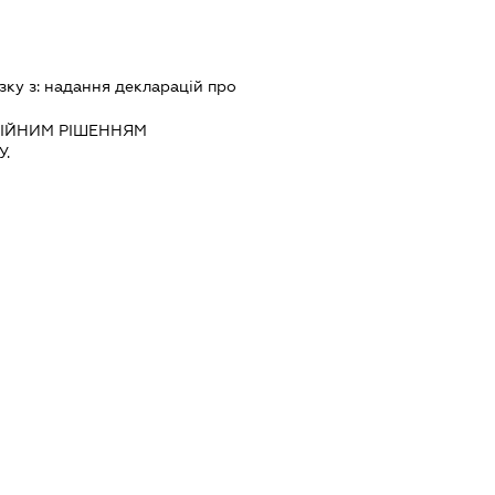
зку з:
надання декларацiй про
IЙНИМ РIШЕННЯМ
.