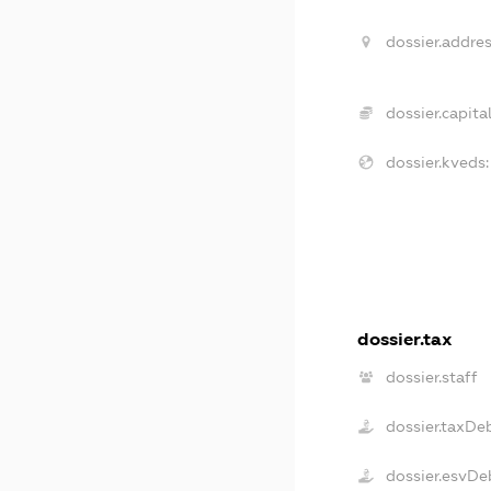
dossier.addres
dossier.capital
dossier.kveds:
dossier.tax
dossier.staff
dossier.taxDe
dossier.esvDe