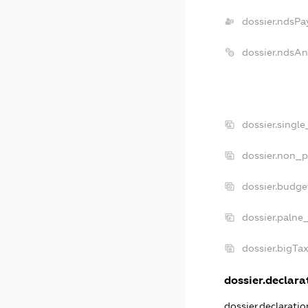
dossier.ndsPa
dossier.ndsAn
dossier.singl
dossier.non_p
dossier.budg
dossier.palne
dossier.bigTa
dossier.declarat
dossier.declarati