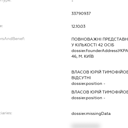
-
33790937
e:
12.10.03
ersAndBenef:
ПОВНОВАЖНІ ПРЕДСТАВНИ
У КІЛЬКОСТІ 42 ОСІБ
dossier.founderAddress
УКРА
46, М. КИЇВ
ВЛАСОВ ЮРІЙ ТИМОФІЙО
ВІДСУТНІ
dossier.position -
ВЛАСОВ ЮРІЙ ТИМОФІЙО
dossier.position -
iaries:
dossier.missingData
XXXXXXXXXX