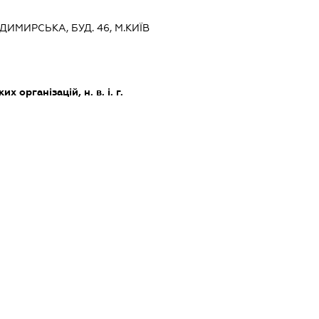
ОДИМИРСЬКА, БУД. 46, М.КИЇВ
х організацій, н. в. і. г.