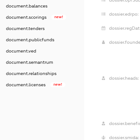
document.balances
dossier.edrpo:
document.scorings
new!
dossier.regDat
document.tenders
document.publicfunds
dossier.found
document.ved
document.semantrum
document.relationships
dossier.heads:
document.licenses
new!
dossier.benefic
dossier.smida: