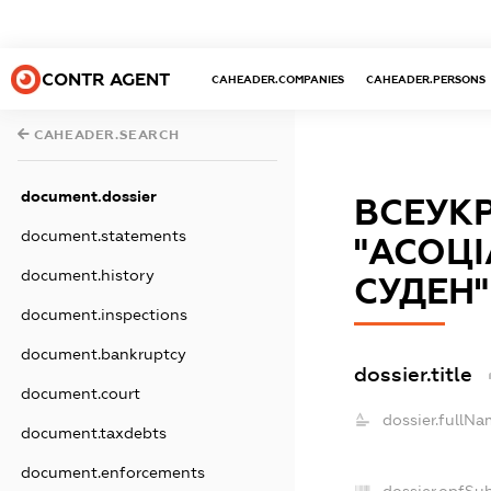
CONTR AGENT
CAHEADER.COMPANIES
CAHEADER.PERSONS
CAHEADER.SEARCH
document.dossier
ВСЕУК
document.statements
"АСОЦІ
document.history
СУДЕН"
document.inspections
document.bankruptcy
dossier.title
document.court
dossier.fullNa
document.taxdebts
document.enforcements
dossier.opfSu