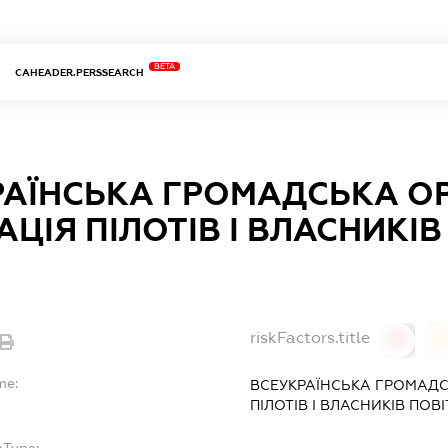
BETA
CAHEADER.PERSSEARCH
РАЇНСЬКА ГРОМАДСЬКА ОР
АЦІЯ ПІЛОТІВ І ВЛАСНИКІ
riskFactors.title
0
0
me:
ВСЕУКРАЇНСЬКА ГРОМАДС
ПІЛОТІВ І ВЛАСНИКІВ ПОВ
bType: