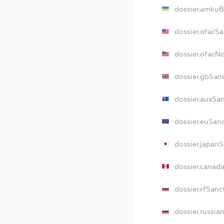
dossier.amkuB
dossier.ofacS
dossier.ofacN
dossier.gbSan
dossier.ausSa
dossier.euSan
dossier.japan
dossier.canad
dossier.rfSanc
dossier.russia