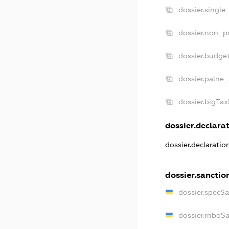
dossier.single
dossier.non_pr
dossier.budge
dossier.palne_
dossier.bigTa
dossier.declarat
dossier.declarati
dossier.sanctio
dossier.specS
dossier.rnboS