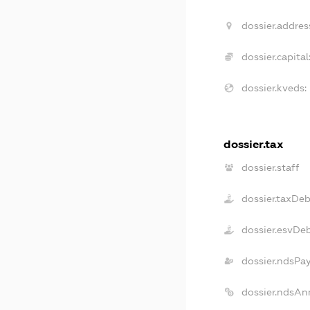
dossier.addres
dossier.capital
dossier.kveds:
dossier.tax
dossier.staff
dossier.taxDeb
dossier.esvDe
dossier.ndsPa
dossier.ndsAn