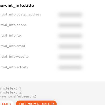
rcial_info.title
rcial_info.postal_address
XXXXXXXXXX
rcial_info.phone
XXXXXXXXXX
cial_info.fax
XXXXXXXXXX
rcial_info.email
XXXXXXXXXX
rcial_info.website
XXXXXXXXXX
cial_info.activity
XXXXXXXXXX
ampleText_1
ampleText_2
onymousPerSearch2
ETAILS
FREEMIUM.REGISTER