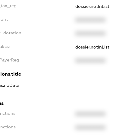
_tax_reg
dossier.notInList
ofit
XXXXXXXXXX
t_dotation
XXXXXXXXXX
akciz
dossier.notInList
xPayerReg
XXXXXXXXXX
ions.title
ons.noData
ns
anctions
XXXXXXXXXX
anctions
XXXXXXXXXX