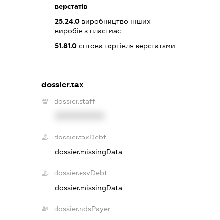
верстатів
25.24.0
виробництво інших
виробів з пластмас
51.81.0
оптова торгівля верстатами
dossier.tax
dossier.staff
XXXXXXXXXX
dossier.taxDebt
dossier.missingData
dossier.esvDebt
dossier.missingData
dossier.ndsPayer