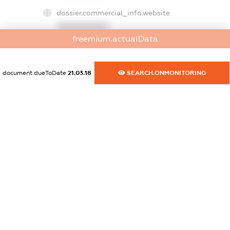
dossier.commercial_info.website
XXXXXXXXXX
freemium.actualData
dossier.commercial_info.activity
XXXXXXXXXX
document.dueToDate
21.03.18
SEARCH.ONMONITORING
freemium.exampleText_1
freemium.exampleText_2
freemium.anonymousPerSearch2
FREEMIUM.DETAILS
FREEMIUM.REGISTER