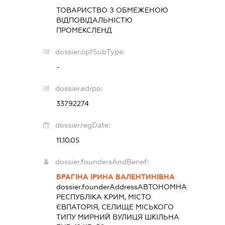
ТОВАРИСТВО З ОБМЕЖЕНОЮ
ВІДПОВІДАЛЬНІСТЮ
ПРОМЕКСЛЕНД
dossier.opfSubType:
-
dossier.edrpo:
33792274
dossier.regDate:
11.10.05
dossier.foundersAndBenef:
БРАГІНА ІРИНА ВАЛЕНТИНІВНА
dossier.founderAddress
АВТОНОМНА
РЕСПУБЛІКА КРИМ, МІСТО
ЄВПАТОРІЯ, СЕЛИЩЕ МІСЬКОГО
ТИПУ МИРНИЙ ВУЛИЦЯ ШКІЛЬНА