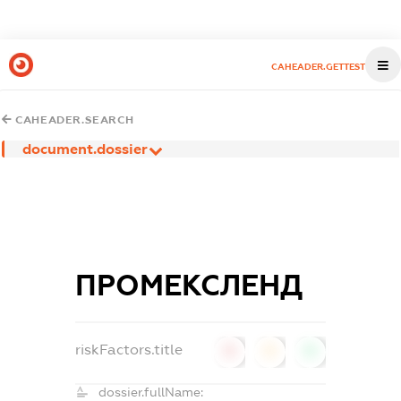
CAHEADER.GETTEST
CAHEADER.SEARCH
document.dossier
ПРОМЕКСЛЕНД
riskFactors.title
0
0
0
dossier.fullName: