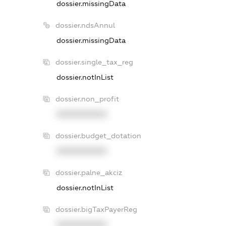
dossier.missingData
dossier.ndsAnnul
dossier.missingData
dossier.single_tax_reg
dossier.notInList
dossier.non_profit
XXXXXXXXXX
dossier.budget_dotation
XXXXXXXXXX
dossier.palne_akciz
dossier.notInList
dossier.bigTaxPayerReg
XXXXXXXXXX