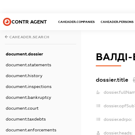
CONTR AGENT
CAHEADER.COMPANIES
CAHEADER.PERSONS
CAHEADER.SEARCH
ВАЛДІ-
document.dossier
document.statements
document.history
dossier.title
document.inspections
dossier.fullNam
document.bankruptcy
dossier.opfSub
document.court
document.taxdebts
dossier.edrpo:
document.enforcements
dossier.heads: