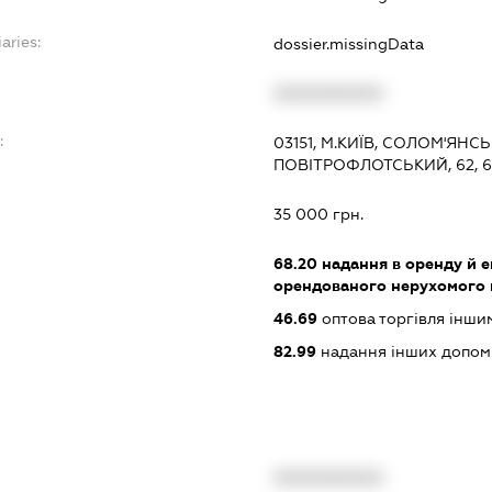
aries:
dossier.missingData
XXXXXXXXXX
:
03151, М.КИЇВ, СОЛОМ'ЯНС
ПОВІТРОФЛОТСЬКИЙ, 62, 
35 000 грн.
68.20
надання в оренду й е
орендованого нерухомого
46.69
оптова торгівля інш
82.99
надання інших допоміжн
XXXXXXXXXX