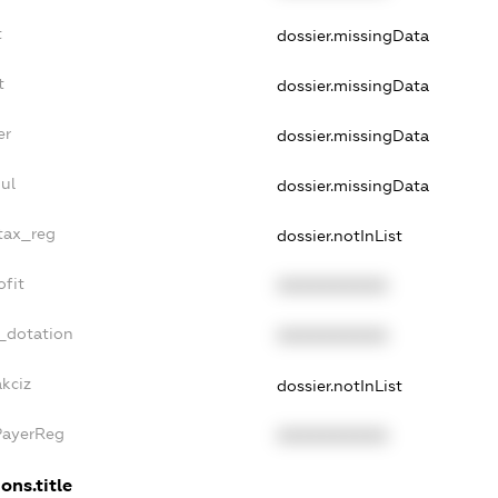
t
dossier.missingData
t
dossier.missingData
er
dossier.missingData
ul
dossier.missingData
_tax_reg
dossier.notInList
ofit
XXXXXXXXXX
_dotation
XXXXXXXXXX
akciz
dossier.notInList
PayerReg
XXXXXXXXXX
ons.title