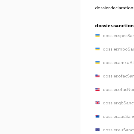
dossier.declaratio
dossier.sanction
dossier.specSa
dossier.rnboSa
dossier.amkuBl
dossier.ofacSa
dossier.ofacN
dossier.gbSanc
dossier.ausSan
dossier.euSanc