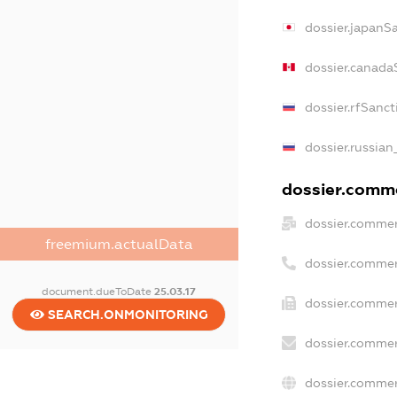
dossier.japanS
dossier.canada
dossier.rfSanct
dossier.russian
dossier.comme
dossier.commer
freemium.actualData
dossier.commer
document.dueToDate
25.03.17
dossier.commer
SEARCH.ONMONITORING
dossier.commer
dossier.commer