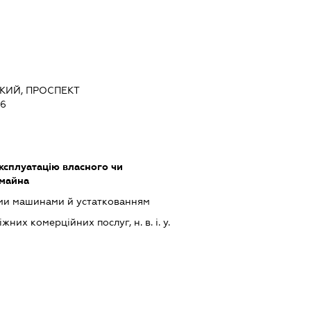
ЬКИЙ, ПРОСПЕКТ
66
ксплуатацію власного чи
 майна
ими машинами й устаткованням
их комерційних послуг, н. в. і. у.