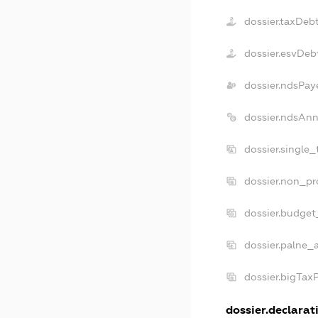
dossier.taxDeb
dossier.esvDeb
dossier.ndsPay
dossier.ndsAnn
dossier.single
dossier.non_pr
dossier.budget
dossier.palne_
dossier.bigTax
dossier.declarati