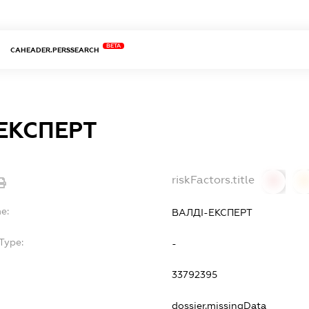
BETA
CAHEADER.PERSSEARCH
ЕКСПЕРТ
riskFactors.title
0
0
e:
ВАЛДІ-ЕКСПЕРТ
Type:
-
33792395
dossier.missingData