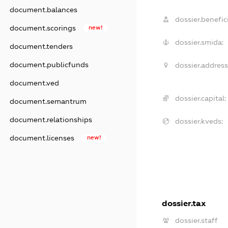
document.balances
dossier.benefici
document.scorings
new!
dossier.smida:
document.tenders
document.publicfunds
dossier.address
document.ved
dossier.capital:
document.semantrum
document.relationships
dossier.kveds:
document.licenses
new!
dossier.tax
dossier.staff