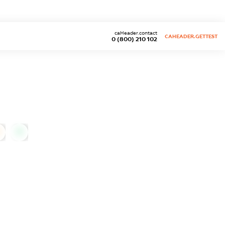
caHeader.contact
CAHEADER.GETTEST
0 (800) 210 102
0