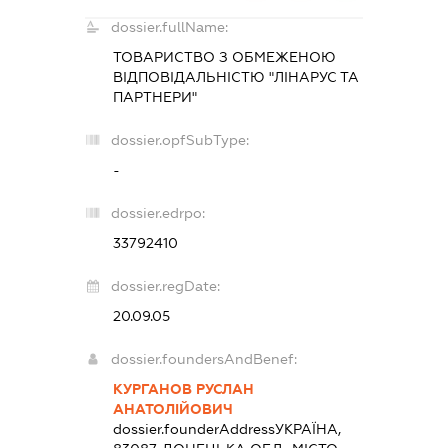
dossier.fullName:
ТОВАРИСТВО З ОБМЕЖЕНОЮ
ВІДПОВІДАЛЬНІСТЮ "ЛІНАРУС ТА
ПАРТНЕРИ"
dossier.opfSubType:
-
dossier.edrpo:
33792410
dossier.regDate:
20.09.05
dossier.foundersAndBenef:
КУРГАНОВ РУСЛАН
АНАТОЛІЙОВИЧ
dossier.founderAddress
УКРАЇНА,