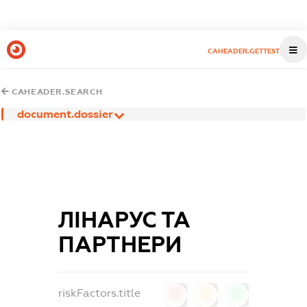
CAHEADER.GETTEST
CAHEADER.SEARCH
document.dossier
ЛІНАРУС ТА
ПАРТНЕРИ
riskFactors.title
0
0
0