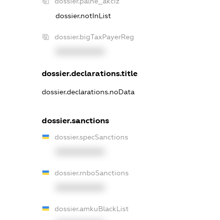
dossier.palne_akciz
dossier.notInList
dossier.bigTaxPayerReg
XXXXXXXXXX
dossier.declarations.title
dossier.declarations.noData
dossier.sanctions
dossier.specSanctions
XXXXXXXXXX
dossier.rnboSanctions
XXXXXXXXXX
dossier.amkuBlackList