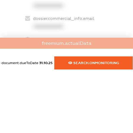
XXXXXXXXXX
dossier.commercial_info.email
XXXXXXXXXX
dossier.commercial_info.website
freemium.actualData
XXXXXXXXXX
dossier.commercial_info.activity
document.dueToDate
31.10.25
SEARCH.ONMONITORING
XXXXXXXXXX
freemium.exampleText_1
freemium.exampleText_2
freemium.anonymousPerSearch2
FREEMIUM.DETAILS
FREEMIUM.REGISTER