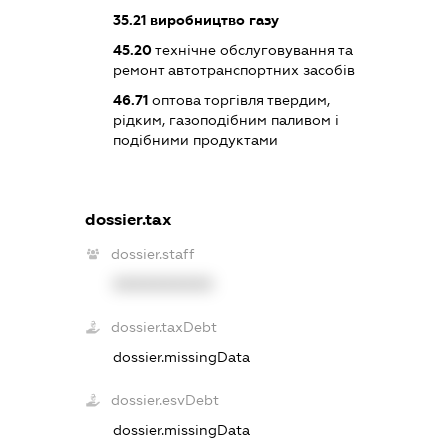
35.21
виробництво газу
45.20
технічне обслуговування та
ремонт автотранспортних засобів
46.71
оптова торгівля твердим,
рідким, газоподібним паливом і
подібними продуктами
dossier.tax
dossier.staff
XXXXXXXXXX
dossier.taxDebt
dossier.missingData
dossier.esvDebt
dossier.missingData