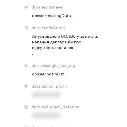
dossier.ndsPayer
dossier.missingData
dossier.ndsAnnul
Анульовано з 01.06.16 у зв'язку з:
надання декларацiй про
вiдсутнiсть поставок
.
dossier.single_tax_reg
dossier.notInList
dossier.non_profit
XXXXXXXXXX
dossier.budget_dotation
XXXXXXXXXX