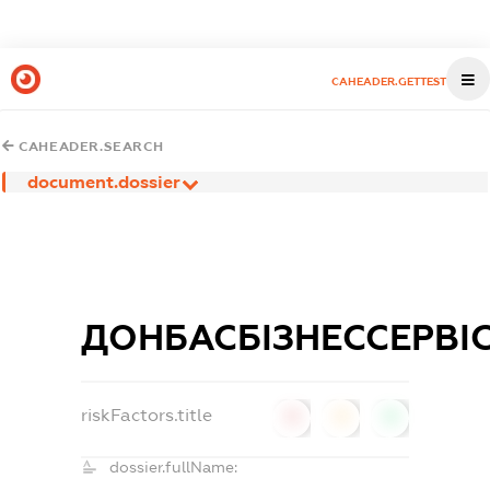
CAHEADER.GETTEST
CAHEADER.SEARCH
document.dossier
ДОНБАСБІЗНЕССЕРВІ
riskFactors.title
0
0
0
dossier.fullName: