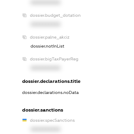
XXXXXXXXXX
dossier.budget_dotation
XXXXXXXXXX
dossier.palne_akciz
dossier.notInList
dossier.bigTaxPayerReg
XXXXXXXXXX
dossier.declarations.title
dossier.declarations.noData
dossier.sanctions
dossier.specSanctions
XXXXXXXXXX