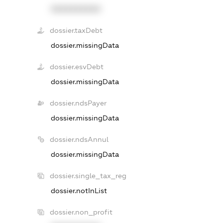
XXXXXXXXXX
dossier.taxDebt
dossier.missingData
dossier.esvDebt
dossier.missingData
dossier.ndsPayer
dossier.missingData
dossier.ndsAnnul
dossier.missingData
dossier.single_tax_reg
dossier.notInList
dossier.non_profit