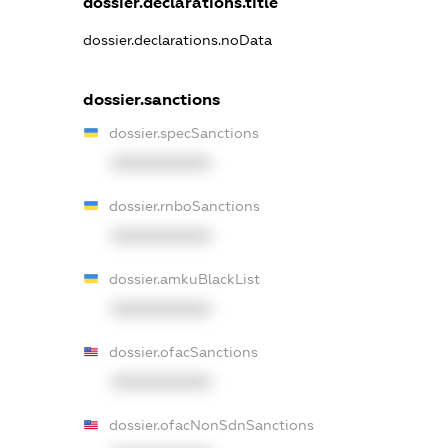
dossier.declarations.title
dossier.declarations.noData
dossier.sanctions
dossier.specSanctions
XXXXXXXXXX
dossier.rnboSanctions
XXXXXXXXXX
dossier.amkuBlackList
XXXXXXXXXX
dossier.ofacSanctions
XXXXXXXXXX
dossier.ofacNonSdnSanctions