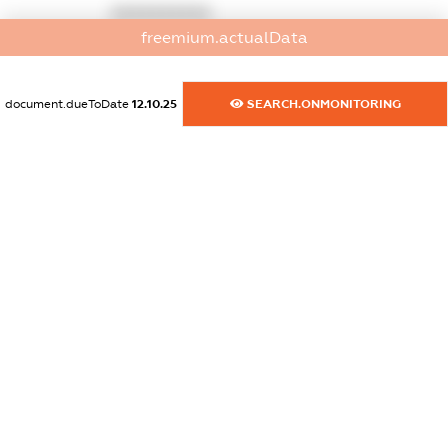
XXXXXXXXXX
freemium.actualData
dossier.commercial_info.activity
XXXXXXXXXX
document.dueToDate
12.10.25
SEARCH.ONMONITORING
freemium.exampleText_1
freemium.exampleText_2
freemium.anonymousPerSearch2
FREEMIUM.DETAILS
FREEMIUM.REGISTER