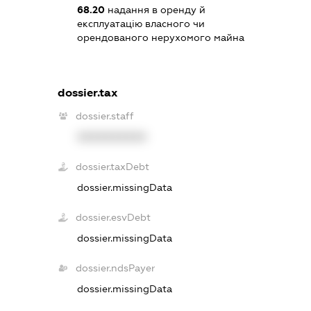
68.20
надання в оренду й
експлуатацію власного чи
орендованого нерухомого майна
dossier.tax
dossier.staff
XXXXXXXXXX
dossier.taxDebt
dossier.missingData
dossier.esvDebt
dossier.missingData
dossier.ndsPayer
dossier.missingData