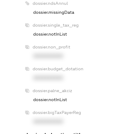
dossier.ndsAnnul
dossier.missingData
dossier.single_tax_reg
dossier.notInList
dossier.non_profit
XXXXXXXXXX
dossier.budget_dotation
XXXXXXXXXX
dossier.palne_akciz
dossier.notInList
dossier.bigTaxPayerReg
XXXXXXXXXX