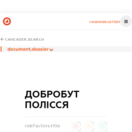
CAHEADER.GETTEST
CAHEADER.SEARCH
document.dossier
ДОБРОБУТ
ПОЛІССЯ
riskFactors.title
0
0
0