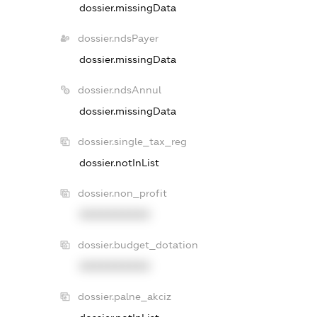
dossier.missingData
dossier.ndsPayer
dossier.missingData
dossier.ndsAnnul
dossier.missingData
dossier.single_tax_reg
dossier.notInList
dossier.non_profit
XXXXXXXXXX
dossier.budget_dotation
XXXXXXXXXX
dossier.palne_akciz