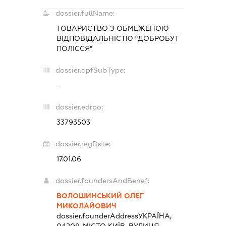
dossier.fullName:
ТОВАРИСТВО З ОБМЕЖЕНОЮ
ВІДПОВІДАЛЬНІСТЮ "ДОБРОБУТ
ПОЛІССЯ"
dossier.opfSubType:
-
dossier.edrpo:
33793503
dossier.regDate:
17.01.06
dossier.foundersAndBenef:
ВОЛОШИНСЬКИЙ ОЛЕГ
МИКОЛАЙОВИЧ
dossier.founderAddress
УКРАЇНА,