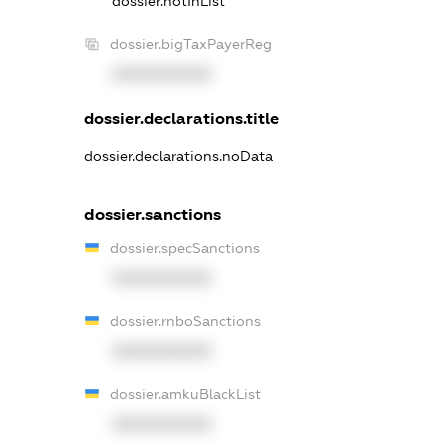
dossier.notInList
dossier.bigTaxPayerReg
XXXXXXXXXX
dossier.declarations.title
dossier.declarations.noData
dossier.sanctions
dossier.specSanctions
XXXXXXXXXX
dossier.rnboSanctions
XXXXXXXXXX
dossier.amkuBlackList
XXXXXXXXXX