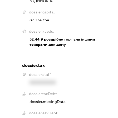
БУДИНОК 10
dossier.capital:
87 334 грн.
dossier.kveds:
52.44.9
роздрібна торгівля іншими
товарами для дому
dossier.tax
dossier.staff
XXXXXXXXXX
dossier.taxDebt
dossier.missingData
dossier.esvDebt