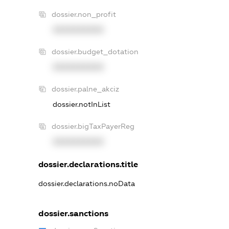
dossier.non_profit
XXXXXXXXXX
dossier.budget_dotation
XXXXXXXXXX
dossier.palne_akciz
dossier.notInList
dossier.bigTaxPayerReg
XXXXXXXXXX
dossier.declarations.title
dossier.declarations.noData
dossier.sanctions