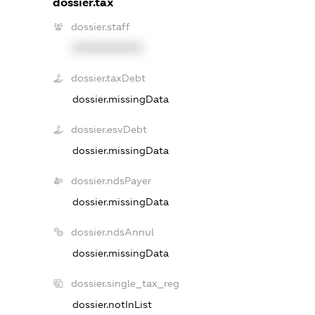
dossier.tax
dossier.staff
XXXXXXXXXX
dossier.taxDebt
dossier.missingData
dossier.esvDebt
dossier.missingData
dossier.ndsPayer
dossier.missingData
dossier.ndsAnnul
dossier.missingData
dossier.single_tax_reg
dossier.notInList