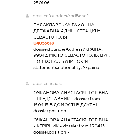
25.01.06
dossier.foundersAndBenef:
БАЛАКЛАВСЬКА РАЙОННА
ДЕРЖАВНА АДМІНІСТРАЦІЯ М.
СЕВАСТОПОЛЯ
04055618
dossier.founderAddress
УКРАЇНА,
99042, МІСТО СЕВАСТОПОЛЬ, ВУЛ.
НОВІКОВА, , БУДИНОК 14
statements.nationality:
Україна
dossier.heads:
ОЧКАНОВА АНАСТАСІЯ ІГОРІВНА
-
ПРЕДСТАВНИК
- dossier.from
15.04.13
ВІДОМОСТІ ВІДСУТНІ
dossier.position -
ОЧКАНОВА АНАСТАСІЯ ІГОРІВНА
-
КЕРІВНИК
- dossier.from 15.04.13
dossier.position -