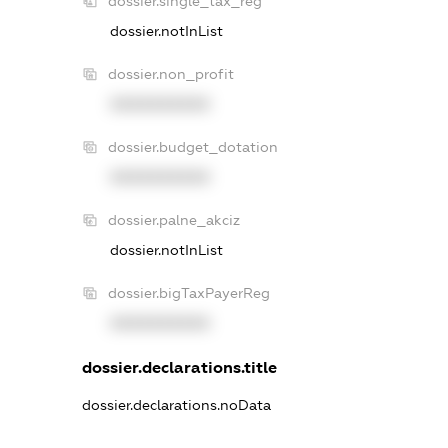
dossier.single_tax_reg
dossier.notInList
dossier.non_profit
XXXXXXXXXX
dossier.budget_dotation
XXXXXXXXXX
dossier.palne_akciz
dossier.notInList
dossier.bigTaxPayerReg
XXXXXXXXXX
dossier.declarations.title
dossier.declarations.noData