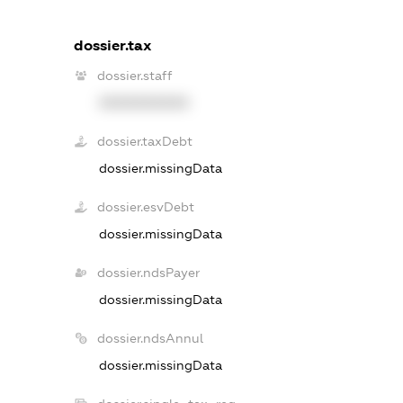
dossier.tax
dossier.staff
XXXXXXXXXX
dossier.taxDebt
dossier.missingData
dossier.esvDebt
dossier.missingData
dossier.ndsPayer
dossier.missingData
dossier.ndsAnnul
dossier.missingData