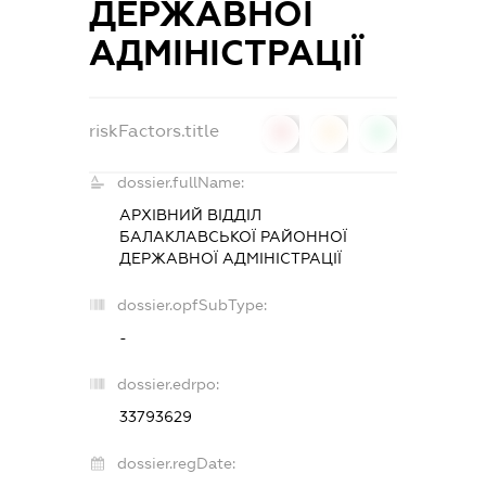
ДЕРЖАВНОЇ
АДМІНІСТРАЦІЇ
riskFactors.title
0
0
0
dossier.fullName:
АРХІВНИЙ ВІДДІЛ
БАЛАКЛАВСЬКОЇ РАЙОННОЇ
ДЕРЖАВНОЇ АДМІНІСТРАЦІЇ
dossier.opfSubType:
-
dossier.edrpo:
33793629
dossier.regDate: