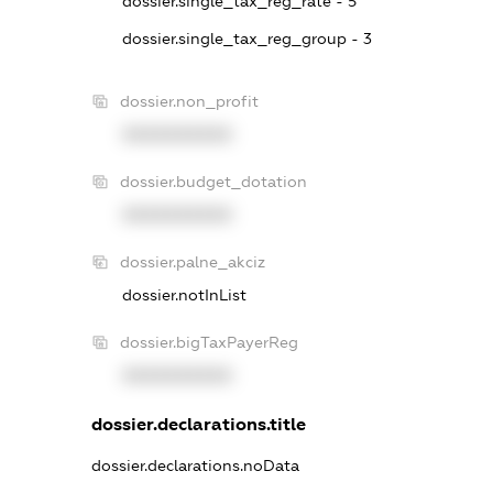
dossier.single_tax_reg_rate - 5
dossier.single_tax_reg_group - 3
dossier.non_profit
XXXXXXXXXX
dossier.budget_dotation
XXXXXXXXXX
dossier.palne_akciz
dossier.notInList
dossier.bigTaxPayerReg
XXXXXXXXXX
dossier.declarations.title
dossier.declarations.noData