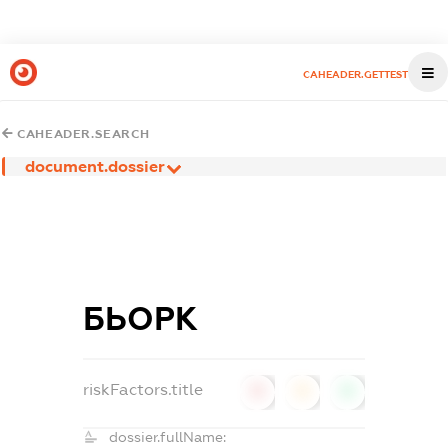
CAHEADER.GETTEST
CAHEADER.SEARCH
document.dossier
БЬОРК
riskFactors.title
0
0
0
dossier.fullName: