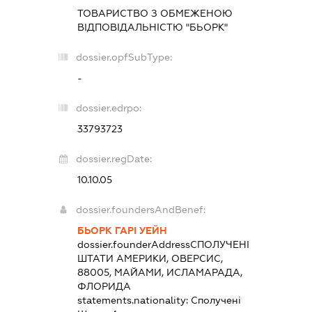
ТОВАРИСТВО З ОБМЕЖЕНОЮ
ВІДПОВІДАЛЬНІСТЮ "БЬОРК"
dossier.opfSubType:
-
dossier.edrpo:
33793723
dossier.regDate:
10.10.05
dossier.foundersAndBenef:
БЬОРК ГАРІ УЕЙН
dossier.founderAddress
СПОЛУЧЕНІ
ШТАТИ АМЕРИКИ, ОВЕРСИС,
88005, МАЙАМИ, ИСЛАМАРАДА,
ФЛОРИДА
statements.nationality:
Сполучені