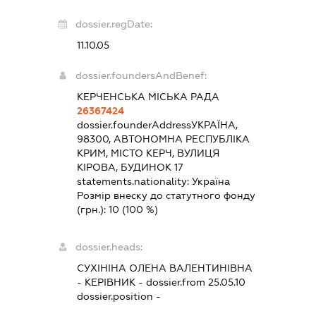
dossier.regDate:
11.10.05
dossier.foundersAndBenef:
КЕРЧЕНСЬКА МІСЬКА РАДА
26367424
dossier.founderAddress
УКРАЇНА,
98300, АВТОНОМНА РЕСПУБЛІКА
КРИМ, МІСТО КЕРЧ, ВУЛИЦЯ
КІРОВА, БУДИНОК 17
statements.nationality:
Україна
Розмір внеску до статутного фонду
(грн.):
10
(100 %)
dossier.heads:
СУХІНІНА ОЛЕНА ВАЛЕНТИНІВНА
-
КЕРІВНИК
- dossier.from 25.05.10
dossier.position -