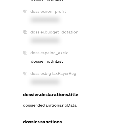
dossier.non_profit
XXXXXXXXXX
dossier.budget_dotation
XXXXXXXXXX
dossier.palne_akciz
dossier.notInList
dossier.bigTaxPayerReg
XXXXXXXXXX
dossier.declarations.title
dossier.declarations.noData
dossier.sanctions