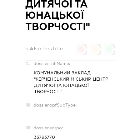
ДИТЯЧОЇ ТА
ЮНАЦЬКОЇ
ТВОРЧОСТІ"
riskFactors.title
0
0
0
dossier.fullName:
КОМУНАЛЬНИЙ ЗАКЛАД
"КЕРЧЕНСЬКИЙ МІСЬКИЙ ЦЕНТР
ДИТЯЧОЇ ТА ЮНАЦЬКОЇ
ТВОРЧОСТІ"
dossier.opfSubType:
-
dossier.edrpo:
33793770