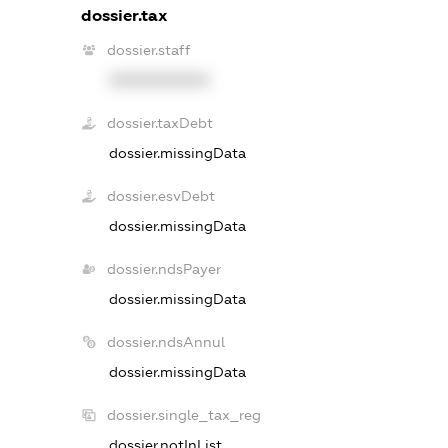
dossier.tax
dossier.staff
XXXXXXXXXX
dossier.taxDebt
dossier.missingData
dossier.esvDebt
dossier.missingData
dossier.ndsPayer
dossier.missingData
dossier.ndsAnnul
dossier.missingData
dossier.single_tax_reg
dossier.notInList