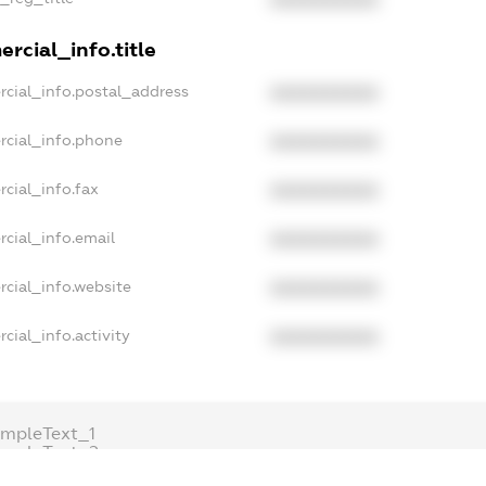
XXXXXXXXXX
rcial_info.title
rcial_info.postal_address
XXXXXXXXXX
rcial_info.phone
XXXXXXXXXX
cial_info.fax
XXXXXXXXXX
cial_info.email
XXXXXXXXXX
cial_info.website
XXXXXXXXXX
cial_info.activity
XXXXXXXXXX
mpleText_1
ampleText_2
onymousPerSearch2