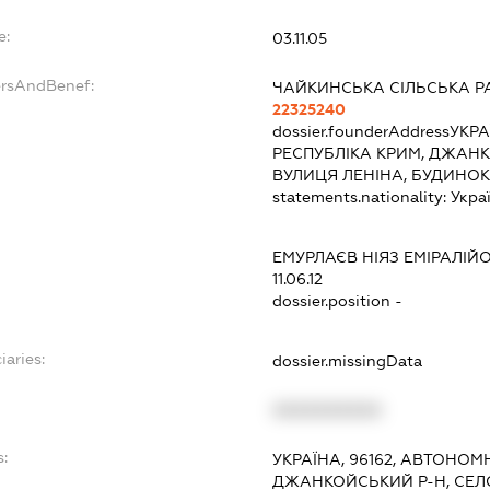
e:
03.11.05
ersAndBenef:
ЧАЙКИНСЬКА СІЛЬСЬКА Р
22325240
dossier.founderAddress
УКРА
РЕСПУБЛІКА КРИМ, ДЖАНК
ВУЛИЦЯ ЛЕНІНА, БУДИНОК
statements.nationality:
Укра
ЕМУРЛАЄВ НІЯЗ ЕМІРАЛІЙ
11.06.12
dossier.position -
iaries:
dossier.missingData
XXXXXXXXXX
s:
УКРАЇНА, 96162, АВТОНОМ
ДЖАНКОЙСЬКИЙ Р-Н, СЕЛО