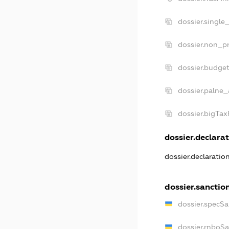
dossier.single
dossier.non_pr
dossier.budge
dossier.palne_
dossier.bigTa
dossier.declarat
dossier.declaratio
dossier.sanctio
dossier.specSa
dossier.rnboS