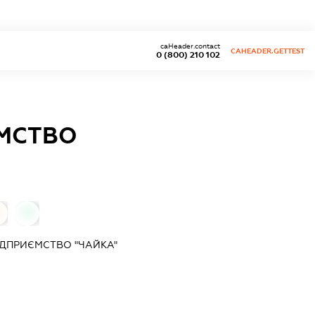
caHeader.contact
CAHEADER.GETTEST
0 (800) 210 102
ЄМСТВО
0
ІДПРИЄМСТВО "ЧАЙКА"