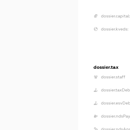
dossier.capital:
dossier.kveds:
dossier.tax
dossier.staff
dossier.taxDeb
dossier.esvDe
dossier.ndsPay
dossier.ndsAn