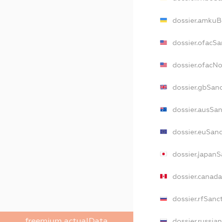
dossier.amkuB
dossier.ofacSa
dossier.ofacN
dossier.gbSan
dossier.ausSan
dossier.euSan
dossier.japanS
dossier.canad
dossier.rfSanc
freemium.actualData
dossier.russia