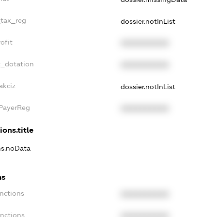
_tax_reg
dossier.notInList
ofit
XXXXXXXXXX
t_dotation
XXXXXXXXXX
akciz
dossier.notInList
xPayerReg
XXXXXXXXXX
ions.title
ns.noData
ns
nctions
XXXXXXXXXX
anctions
XXXXXXXXXX