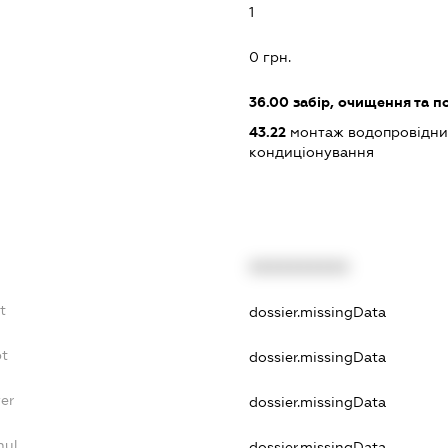
1
0 грн.
36.00
забір, очищення та п
43.22
монтаж водопровідних
кондиціонування
XXXXXXXXXX
t
dossier.missingData
bt
dossier.missingData
er
dossier.missingData
nul
dossier.missingData