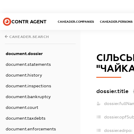
CONTR AGENT
CAHEADER.COMPANIES
CAHEADER.PERSONS
CAHEADER.SEARCH
document.dossier
СІЛЬС
document.statements
"ЧАЙКА
document.history
document.inspections
dossier.title
document.bankruptcy
dossier.fullNa
document.court
dossier.opfSu
document.taxdebts
document.enforcements
dossier.edrpo: