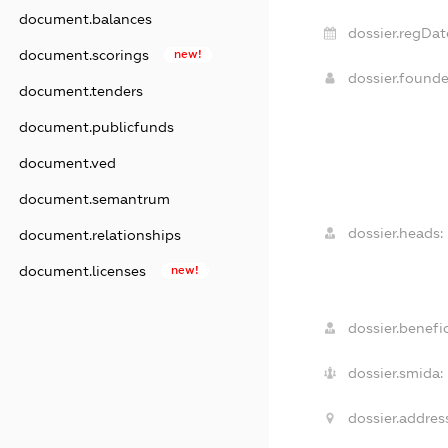
document.balances
dossier.regDat
document.scorings
new!
dossier.found
document.tenders
document.publicfunds
document.ved
document.semantrum
dossier.heads:
document.relationships
document.licenses
new!
dossier.benefic
dossier.smida:
dossier.addres