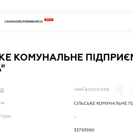
BETA
CAHEADER.PERSSEARCH
ЬКЕ КОМУНАЛЬНЕ ПІДПРИ
"
riskFactors.title
0
0
me:
СІЛЬСЬКЕ КОМУНАЛЬНЕ П
bType:
-
33793990