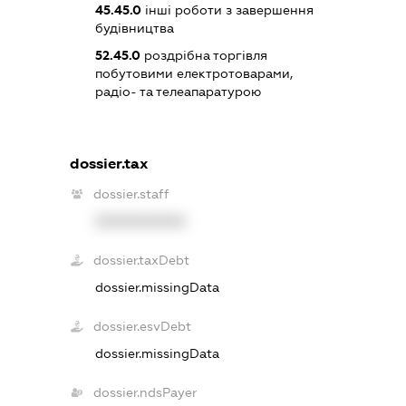
45.45.0
інші роботи з завершення
будівництва
52.45.0
роздрібна торгівля
побутовими електротоварами,
радіо- та телеапаратурою
dossier.tax
dossier.staff
XXXXXXXXXX
dossier.taxDebt
dossier.missingData
dossier.esvDebt
dossier.missingData
dossier.ndsPayer