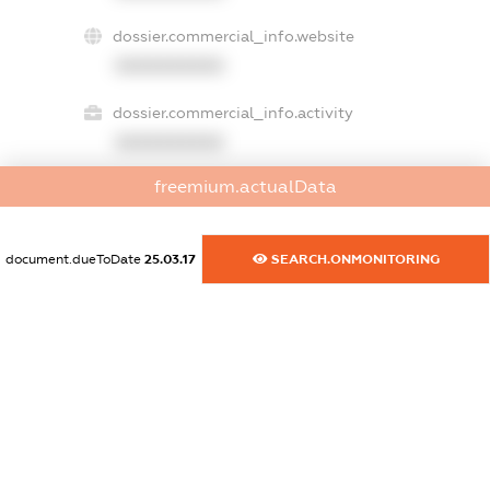
dossier.commercial_info.website
XXXXXXXXXX
dossier.commercial_info.activity
XXXXXXXXXX
freemium.actualData
freemium.exampleText_1
freemium.exampleText_2
document.dueToDate
25.03.17
SEARCH.ONMONITORING
freemium.anonymousPerSearch2
FREEMIUM.DETAILS
FREEMIUM.REGISTER