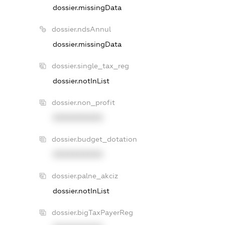
dossier.missingData
dossier.ndsAnnul
dossier.missingData
dossier.single_tax_reg
dossier.notInList
dossier.non_profit
XXXXXXXXXX
dossier.budget_dotation
XXXXXXXXXX
dossier.palne_akciz
dossier.notInList
dossier.bigTaxPayerReg