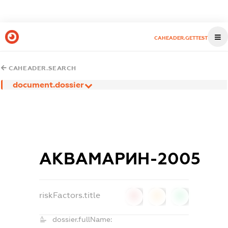
CAHEADER.GETTEST
CAHEADER.SEARCH
document.dossier
АКВАМАРИН-2005
riskFactors.title
0
0
0
dossier.fullName: