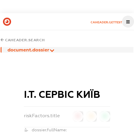
CAHEADER.GETTEST
CAHEADER.SEARCH
document.dossier
І.Т. СЕРВІС КИЇВ
riskFactors.title
0
0
0
dossier.fullName: