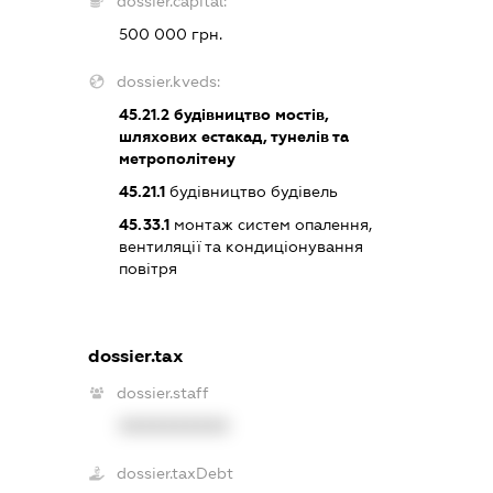
dossier.capital:
500 000 грн.
dossier.kveds:
45.21.2
будівництво мостів,
шляхових естакад, тунелів та
метрополітену
45.21.1
будівництво будівель
45.33.1
монтаж систем опалення,
вентиляції та кондиціонування
повітря
dossier.tax
dossier.staff
XXXXXXXXXX
dossier.taxDebt