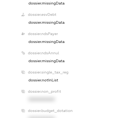
dossier.missingData
dossier.esvDebt
dossier.missingData
dossier.ndsPayer
dossier.missingData
dossier.ndsAnnul
dossier.missingData
dossier.single_tax_reg
dossier.notInList
dossier.non_profit
XXXXXXXXXX
dossier.budget_dotation