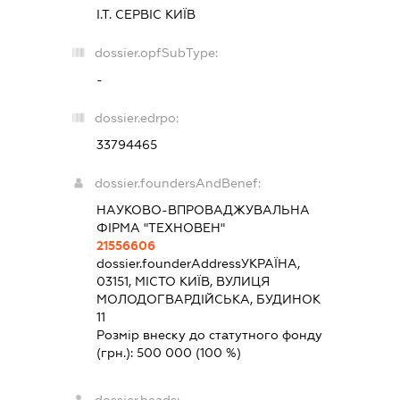
І.Т. СЕРВІС КИЇВ
dossier.opfSubType:
-
dossier.edrpo:
33794465
dossier.foundersAndBenef:
НАУКОВО-ВПРОВАДЖУВАЛЬНА
ФІРМА "ТЕХНОВЕН"
21556606
dossier.founderAddress
УКРАЇНА,
03151, МІСТО КИЇВ, ВУЛИЦЯ
МОЛОДОГВАРДІЙСЬКА, БУДИНОК
11
Розмір внеску до статутного фонду
(грн.):
500 000
(100 %)
dossier.heads: