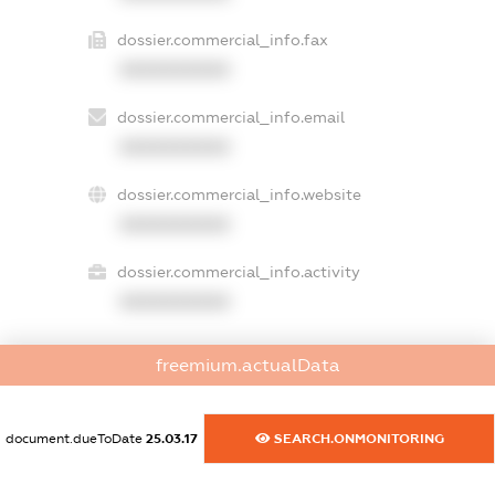
dossier.commercial_info.fax
XXXXXXXXXX
dossier.commercial_info.email
XXXXXXXXXX
dossier.commercial_info.website
XXXXXXXXXX
dossier.commercial_info.activity
XXXXXXXXXX
freemium.actualData
freemium.exampleText_1
freemium.exampleText_2
freemium.anonymousPerSearch2
document.dueToDate
25.03.17
SEARCH.ONMONITORING
FREEMIUM.DETAILS