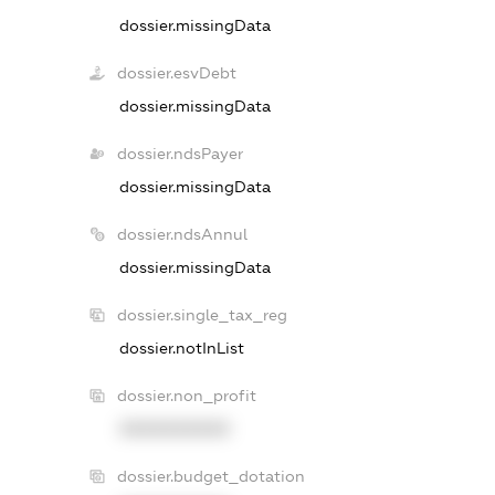
dossier.missingData
dossier.esvDebt
dossier.missingData
dossier.ndsPayer
dossier.missingData
dossier.ndsAnnul
dossier.missingData
dossier.single_tax_reg
dossier.notInList
dossier.non_profit
XXXXXXXXXX
dossier.budget_dotation