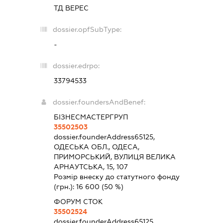
ТД ВЕРЕС
dossier.opfSubType:
-
dossier.edrpo:
33794533
dossier.foundersAndBenef:
БІЗНЕСМАСТЕРГРУП
35502503
dossier.founderAddress
65125,
ОДЕСЬКА ОБЛ., ОДЕСА,
ПРИМОРСЬКИЙ, ВУЛИЦЯ ВЕЛИКА
АРНАУТСЬКА, 15, 107
Розмір внеску до статутного фонду
(грн.):
16 600
(50 %)
ФОРУМ СТОК
35502524
dossier.founderAddress
65125,