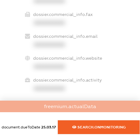
XXXXXXXXXX
dossier.commercial_info.fax
XXXXXXXXXX
dossier.commercial_info.email
XXXXXXXXXX
dossier.commercial_info.website
XXXXXXXXXX
dossier.commercial_info.activity
XXXXXXXXXX
freemium.actualData
freemium.exampleText_1
freemium.exampleText_2
freemium.anonymousPerSearch2
document.dueToDate
25.03.17
SEARCH.ONMONITORING
FREEMIUM.DETAILS