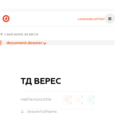
CAHEADER.GETTEST
CAHEADER.SEARCH
document.dossier
ТД ВЕРЕС
riskFactors.title
0
0
0
dossier.fullName: