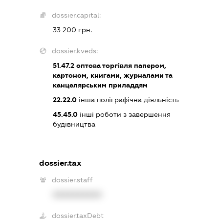
dossier.capital:
33 200 грн.
dossier.kveds:
51.47.2
оптова торгівля папером,
картоном, книгами, журналами та
канцелярським приладдям
22.22.0
інша поліграфічна діяльність
45.45.0
інші роботи з завершення
будівництва
dossier.tax
dossier.staff
XXXXXXXXXX
dossier.taxDebt