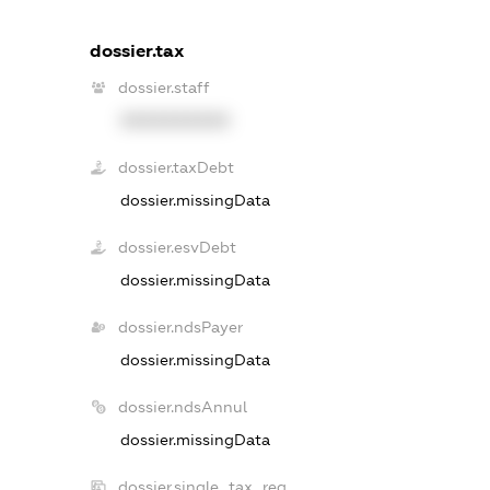
dossier.tax
dossier.staff
XXXXXXXXXX
dossier.taxDebt
dossier.missingData
dossier.esvDebt
dossier.missingData
dossier.ndsPayer
dossier.missingData
dossier.ndsAnnul
dossier.missingData
dossier.single_tax_reg