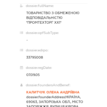
dossier.fullName:
ТОВАРИСТВО З ОБМЕЖЕНОЮ
ВІДПОВІДАЛЬНІСТЮ
"ПРОМТЕХТОРГ ХХ1"
dossier.opfSubType:
-
dossier.edrpo:
33795008
dossier.regDate:
07.09.05
dossier.foundersAndBenef:
КАЛИТЧУК ОЛЕНА АНДРІЇВНА
dossier.founderAddress
УКРАЇНА,
69063, ЗАПОРІЗЬКА ОБЛ., МІСТО
ЗАПОРІЖЖЯ, ВУЛИЦЯ КІРОВА,