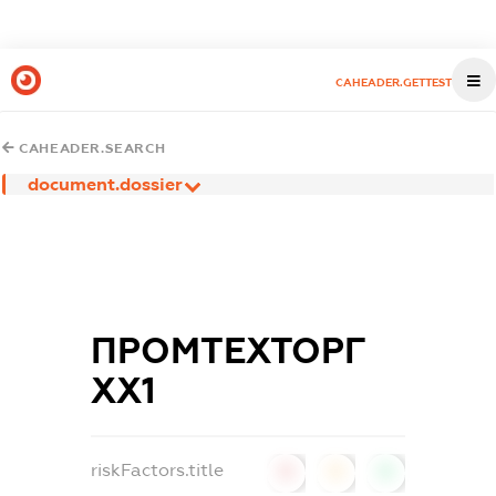
CAHEADER.GETTEST
CAHEADER.SEARCH
document.dossier
ПРОМТЕХТОРГ
ХХ1
riskFactors.title
0
0
0