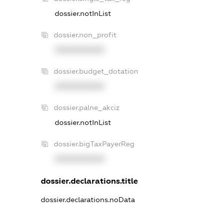
dossier.notInList
dossier.non_profit
XXXXXXXXXX
dossier.budget_dotation
XXXXXXXXXX
dossier.palne_akciz
dossier.notInList
dossier.bigTaxPayerReg
XXXXXXXXXX
dossier.declarations.title
dossier.declarations.noData