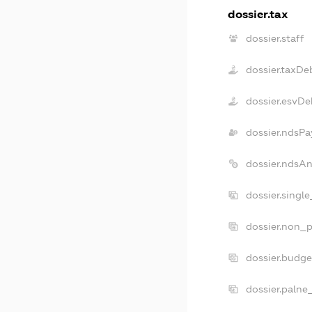
dossier.tax
dossier.staff
dossier.taxDe
dossier.esvDe
dossier.ndsPa
dossier.ndsA
dossier.singl
dossier.non_p
dossier.budg
dossier.palne