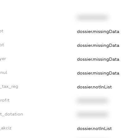
XXXXXXXXXX
bt
dossier.missingData
bt
dossier.missingData
yer
dossier.missingData
nnul
dossier.missingData
e_tax_reg
dossier.notInList
rofit
XXXXXXXXXX
et_dotation
XXXXXXXXXX
_akciz
dossier.notInList