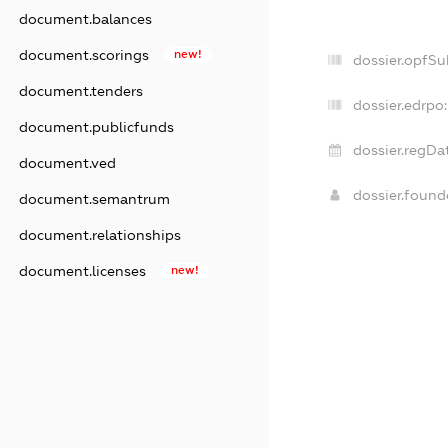
document.balances
document.scorings
new!
dossier.opfSu
document.tenders
dossier.edrpo:
document.publicfunds
dossier.regDa
document.ved
dossier.foun
document.semantrum
document.relationships
document.licenses
new!