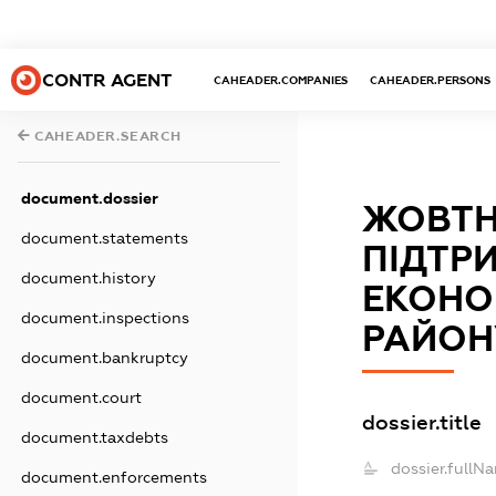
CONTR AGENT
CAHEADER.COMPANIES
CAHEADER.PERSONS
CAHEADER.SEARCH
document.dossier
ЖОВТН
document.statements
ПІДТР
document.history
ЕКОНО
document.inspections
РАЙОН
document.bankruptcy
document.court
dossier.title
document.taxdebts
dossier.fullN
document.enforcements