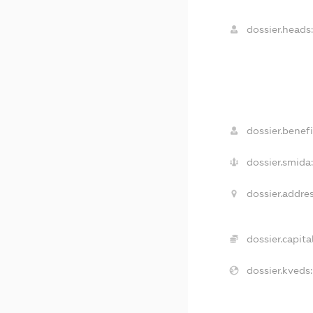
dossier.heads
dossier.benefi
dossier.smida
dossier.addres
dossier.capital
dossier.kveds: