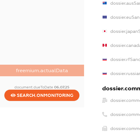
dossier.ausSa
dossier.euSan
dossier.japan
dossier.cana
dossier.rfSan
freemium.actualData
dossier.russia
document.dueToDate
06.07.25
dossier.comm
SEARCH.ONMONITORING
dossier.comme
dossier.comm
dossier.comme