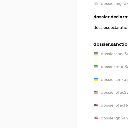
dossier.bigT
dossier.declarat
dossier.declarati
dossier.sancti
dossier.specS
dossier.rnboS
dossier.amkuB
dossier.ofacS
dossier.ofac
dossier.gbSan