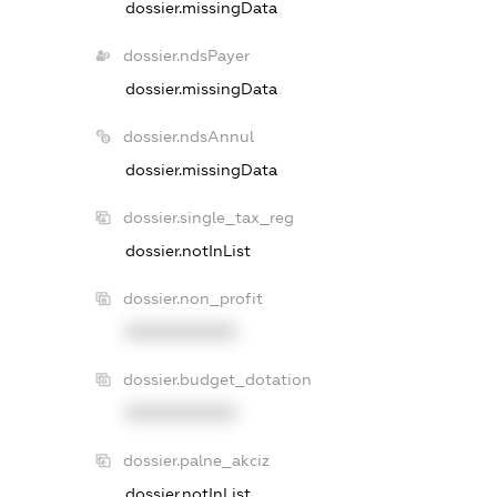
dossier.missingData
dossier.ndsPayer
dossier.missingData
dossier.ndsAnnul
dossier.missingData
dossier.single_tax_reg
dossier.notInList
dossier.non_profit
XXXXXXXXXX
dossier.budget_dotation
XXXXXXXXXX
dossier.palne_akciz
dossier.notInList