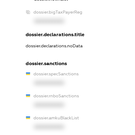
dossier.bigTaxPayerReg
XXXXXXXXXX
dossier.declarations.title
dossier.declarations.noData
dossier.sanctions
dossier.specSanctions
XXXXXXXXXX
dossier.rnboSanctions
XXXXXXXXXX
dossier.amkuBlackList
XXXXXXXXXX