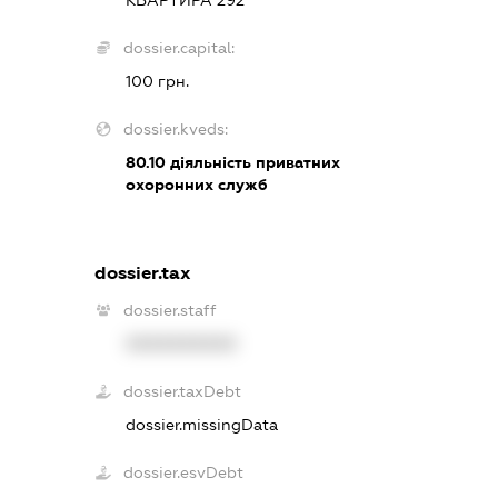
dossier.capital:
100 грн.
dossier.kveds:
80.10
діяльність приватних
охоронних служб
dossier.tax
dossier.staff
XXXXXXXXXX
dossier.taxDebt
dossier.missingData
dossier.esvDebt