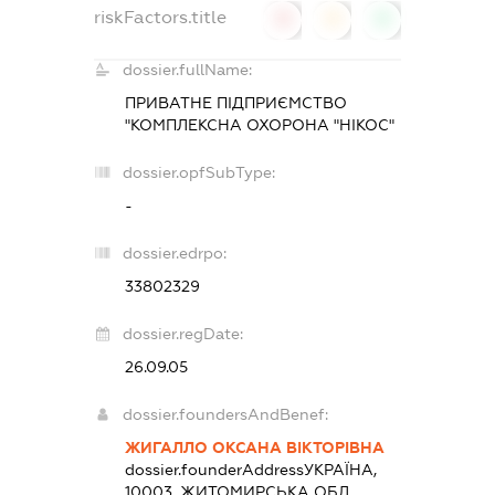
riskFactors.title
0
0
0
dossier.fullName:
ПРИВАТНЕ ПІДПРИЄМСТВО
"КОМПЛЕКСНА ОХОРОНА "НІКОС"
dossier.opfSubType:
-
dossier.edrpo:
33802329
dossier.regDate:
26.09.05
dossier.foundersAndBenef:
ЖИГАЛЛО ОКСАНА ВІКТОРІВНА
dossier.founderAddress
УКРАЇНА,
10003, ЖИТОМИРСЬКА ОБЛ.,