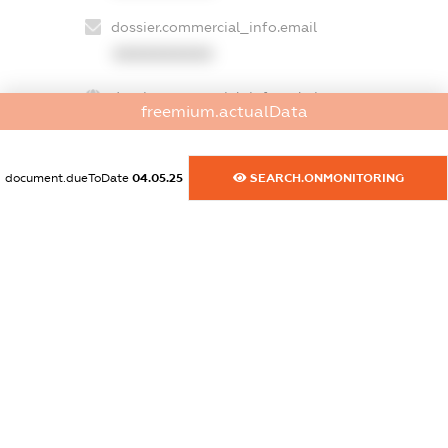
dossier.commercial_info.email
XXXXXXXXXX
dossier.commercial_info.website
freemium.actualData
XXXXXXXXXX
dossier.commercial_info.activity
document.dueToDate
04.05.25
SEARCH.ONMONITORING
XXXXXXXXXX
freemium.exampleText_1
freemium.exampleText_2
freemium.anonymousPerSearch2
FREEMIUM.DETAILS
FREEMIUM.REGISTER