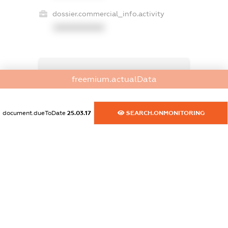
dossier.commercial_info.activity
XXXXXXXXXX
freemium.exampleText_1
freemium.actualData
freemium.exampleText_2
freemium.anonymousPerSearch2
FREEMIUM.DETAILS
document.dueToDate
25.03.17
SEARCH.ONMONITORING
FREEMIUM.REGISTER