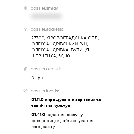
dossier.smida:
XXXXXXXXXX
dossier.address:
27300, КІРОВОГРАДСЬКА ОБЛ.,
ОЛЕКСАНДРІВСЬКИЙ Р-Н,
ОЛЕКСАНДРІВКА, ВУЛИЦЯ
ШЕВЧЕНКА, 36, 10
dossier.capital:
0 грн.
dossier.kveds:
01.11.0
вирощування зернових та
технічних культур
01.41.0
надання послуг у
рослинництві; облаштування
ландшафту