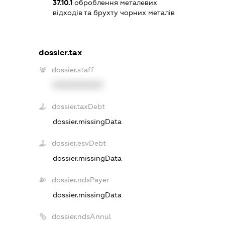
37.10.1
оброблення металевих
відходів та брухту чорних металів
dossier.tax
dossier.staff
XXXXXXXXXX
dossier.taxDebt
dossier.missingData
dossier.esvDebt
dossier.missingData
dossier.ndsPayer
dossier.missingData
dossier.ndsAnnul