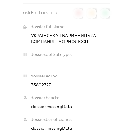
riskFactors.title
0
0
0
dossier.fullName:
УКРАЇНСЬКА ТВАРИННИЦЬКА
КОМПАНІЯ - ЧОРНОЛІССЯ
dossier.opfSubType:
-
dossier.edrpo:
33802727
dossier.heads:
dossier.missingData
dossier.beneficiaries:
dossier.missingData