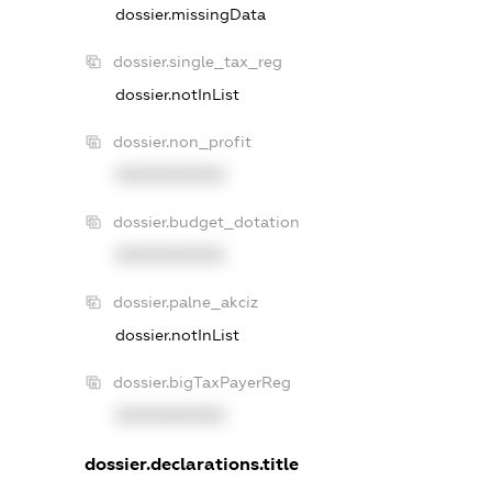
dossier.missingData
dossier.single_tax_reg
dossier.notInList
dossier.non_profit
XXXXXXXXXX
dossier.budget_dotation
XXXXXXXXXX
dossier.palne_akciz
dossier.notInList
dossier.bigTaxPayerReg
XXXXXXXXXX
dossier.declarations.title