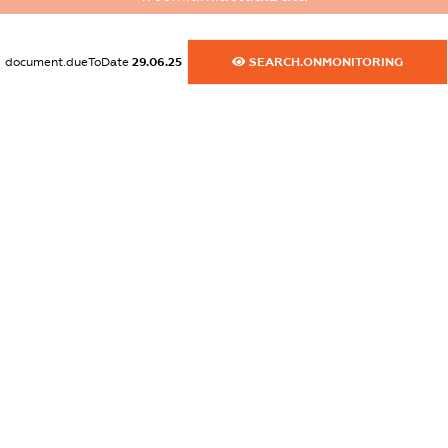
dossier.commercial_info.activity
XXXXXXXXXX
document.dueToDate
29.06.25
SEARCH.ONMONITORING
freemium.exampleText_1
freemium.exampleText_2
freemium.anonymousPerSearch2
FREEMIUM.DETAILS
FREEMIUM.REGISTER