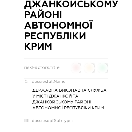
ДЖАНКОЙСЬКОМУ
РАЙОНІ
АВТОНОМНОЇ
РЕСПУБЛІКИ
КРИМ
riskFactors.title
0
0
0
dossier.fullName:
ДЕРЖАВНА ВИКОНАВЧА СЛУЖБА
У МІСТІ ДЖАНКОЙ ТА
ДЖАНКОЙСЬКОМУ РАЙОНІ
АВТОНОМНОЇ РЕСПУБЛІКИ КРИМ
dossier.opfSubType:
-