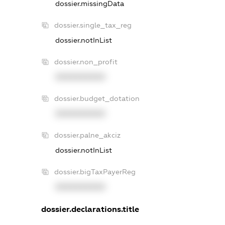
dossier.missingData
dossier.single_tax_reg
dossier.notInList
dossier.non_profit
XXXXXXXXXX
dossier.budget_dotation
XXXXXXXXXX
dossier.palne_akciz
dossier.notInList
dossier.bigTaxPayerReg
XXXXXXXXXX
dossier.declarations.title